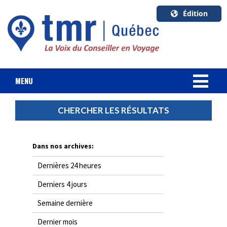
Édition
U.S.A.
English
Canada
English
MENU
Canada
NOUVELLES
CHERCHER LES RÉSULTATS
Quebec
Français
FORFAIT VACANCES
Dans nos archives:
CROISIÈRES
Dernières 24 heures
HOTELS & RESORTS
Derniers 4 jours
Semaine dernière
DESTINATIONS
Dernier mois