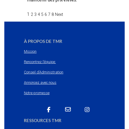
1
2
3
4
5
6
7
8
Next
À PROPOS DE TMR
Mission
Rencontrez l’équipe:
Conseil d’Administration
Annoncez avec nous
Notre promesse
RESSOURCES TMR