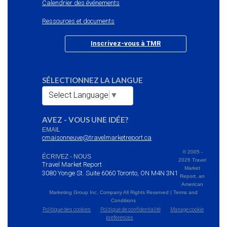
Calendrier des événements
Ressources et documents
Inscrivez-vous à TMR
SÉLECTIONNEZ LA LANGUE
Select Language
▼
AVEZ - VOUS UNE IDÉE?
EMAIL
cmaisonneuve@travelmarketreport.ca
© 2005 -
ÉCRIVEZ - NOUS
2026 Travel
Travel Market Report
Market
3080 Yonge St. Suite 6060 Toronto, ON M4N 3N1
Report, an
American
Marketing Group Inc. Company All Rights Reserved | Terms and
Conditions
Politique des cookies
Politique de confidentialité
Manage cookie
preferences