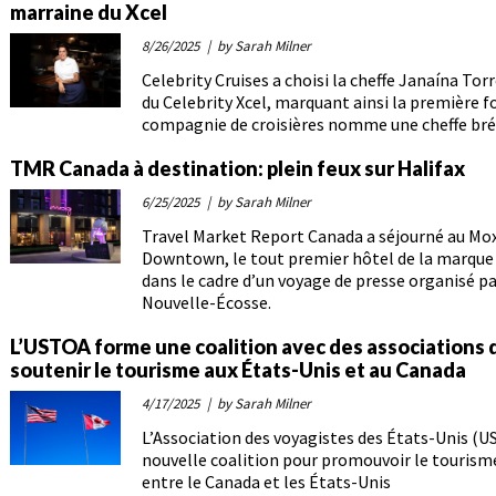
marraine du Xcel
8/26/2025
| by Sarah Milner
Celebrity Cruises a choisi la cheffe Janaína T
du Celebrity Xcel, marquant ainsi la première f
compagnie de croisières nomme une cheffe brési
TMR Canada à destination: plein feux sur Halifax
6/25/2025
| by Sarah Milner
Travel Market Report Canada a séjourné au Mox
Downtown, le tout premier hôtel de la marque
dans le cadre d’un voyage de presse organisé p
Nouvelle-Écosse.
L’USTOA forme une coalition avec des associations
soutenir le tourisme aux États-Unis et au Canada
4/17/2025
| by Sarah Milner
L’Association des voyagistes des États-Unis (
nouvelle coalition pour promouvoir le tourism
entre le Canada et les États-Unis