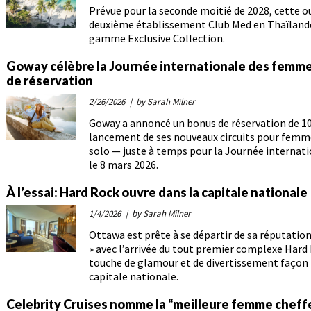
Prévue pour la seconde moitié de 2028, cette o
deuxième établissement Club Med en Thaïlande 
gamme Exclusive Collection.
Goway célèbre la Journée internationale des femm
de réservation
2/26/2026
| by Sarah Milner
Goway a annoncé un bonus de réservation de 100
lancement de ses nouveaux circuits pour femm
solo — juste à temps pour la Journée internat
le 8 mars 2026.
À l’essai: Hard Rock ouvre dans la capitale nationale
1/4/2026
| by Sarah Milner
Ottawa est prête à se départir de sa réputation
» avec l’arrivée du tout premier complexe Hard
touche de glamour et de divertissement façon 
capitale nationale.
Celebrity Cruises nomme la “meilleure femme cheff