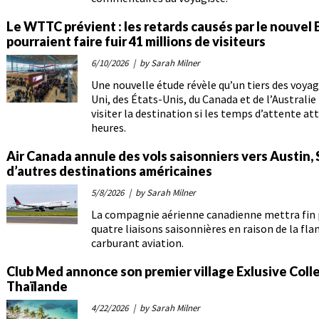
Le WTTC prévient : les retards causés par le nouvel
pourraient faire fuir 41 millions de visiteurs
6/10/2026
| by Sarah Milner
Une nouvelle étude révèle qu’un tiers des voy
Uni, des États-Unis, du Canada et de l’Australi
visiter la destination si les temps d’attente at
heures.
Air Canada annule des vols saisonniers vers Austin,
d’autres destinations américaines
5/8/2026
| by Sarah Milner
La compagnie aérienne canadienne mettra fin p
quatre liaisons saisonnières en raison de la fla
carburant aviation.
Club Med annonce son premier village Exlusive Coll
Thaïlande
4/22/2026
| by Sarah Milner