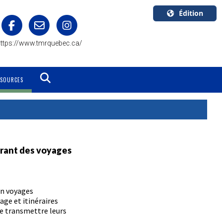
Édition
U.S.A.
ttps://www.tmrquebec.ca/
English
Canada
English
SSOURCES
Canada
Quebec
Français
frant des voyages
en voyages
age et itinéraires
e transmettre leurs