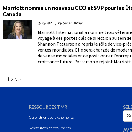
Marriott nomme un nouveau CCO et SVP pour les Éta
Canada
3/25/2025
| by Sarah Milner
Marriott International a nommé trois vétérans 
voyage à des postes clés de direction au sein de
Shannon Patterson a repris le rôle de vice-prés
ventes mondiales. Elle sera chargée de modern
de vente mondiales et de positionner l’entrepr
croissance future. Patterson a rejoint Marriot
1
2
Next
RESSOURCES TMR
SÉL
Se
Calendrier des événements
Ressources et documents
AVE