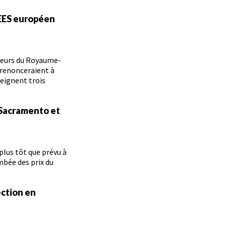
 EES européen
ageurs du Royaume-
e renonceraient à
teignent trois
 Sacramento et
lus tôt que prévu à
mbée des prix du
ection en