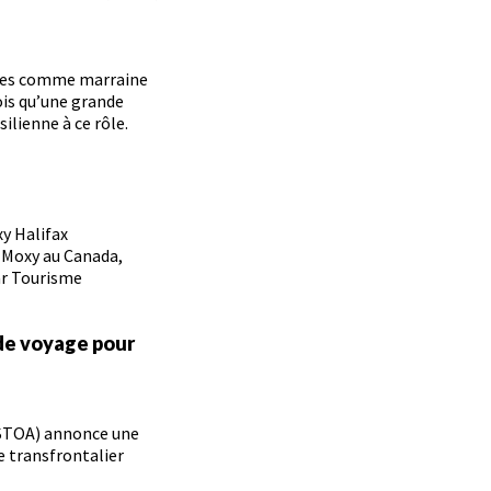
orres comme marraine
ois qu’une grande
lienne à ce rôle.
y Halifax
 Moxy au Canada,
ar Tourisme
 de voyage pour
USTOA) annonce une
e transfrontalier