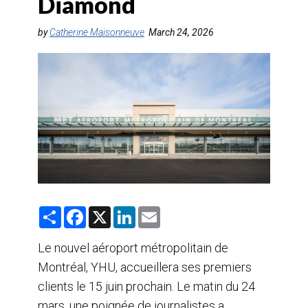
Diamond
AGENTS DE VOYAGE
by
Catherine Maisonneuve
March 24, 2026
AIR
FORMATION & RESSOURCES
S
F
X
L
E
h
a
i
m
a
c
n
a
r
e
k
i
Le nouvel aéroport métropolitain de
e
b
e
l
Montréal, YHU, accueillera ses premiers
o
d
o
I
clients le 15 juin prochain. Le matin du 24
k
n
mars, une poignée de journalistes a