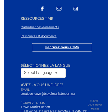
RESSOURCES TMR
Calendrier des événements
Ressources et documents
Inscrivez-vous à TMR
SÉLECTIONNEZ LA LANGUE
Select Language
▼
AVEZ - VOUS UNE IDÉE?
EMAIL
cmaisonneuve@travelmarketreport.ca
© 2005 -
ÉCRIVEZ - NOUS
2026 Travel
Travel Market Report
Market
3080 Yonge St. Suite 6060 Toronto, ON M4N 3N1