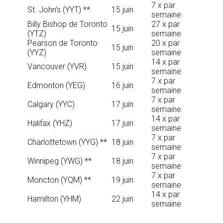
7 x par
St. John’s (YYT) **
15 juin
semaine
Billy Bishop de Toronto
27 x par
15 juin
(YTZ)
semaine
Pearson de Toronto
20 x par
15 juin
(YYZ)
semaine
14 x par
Vancouver (YVR)
15 juin
semaine
7 x par
Edmonton (YEG)
16 juin
semaine
7 x par
Calgary (YYC)
17 juin
semaine
14 x par
Halifax (YHZ)
17 juin
semaine
7 x par
Charlottetown (YYG) **
18 juin
semaine
7 x par
Winnipeg (YWG) **
18 juin
semaine
7 x par
Moncton (YQM) **
19 juin
semaine
14 x par
Hamilton (YHM)
22 juin
semaine