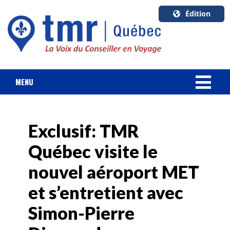
Édition
U.S.A.
English
Canada
English
MENU
Canada
NOUVELLES
Quebec
Français
Exclusif: TMR
FORFAIT VACANCES
Québec visite le
CROISIÈRES
nouvel aéroport MET
HOTELS & RESORTS
et s’entretient avec
Simon-Pierre
DESTINATIONS