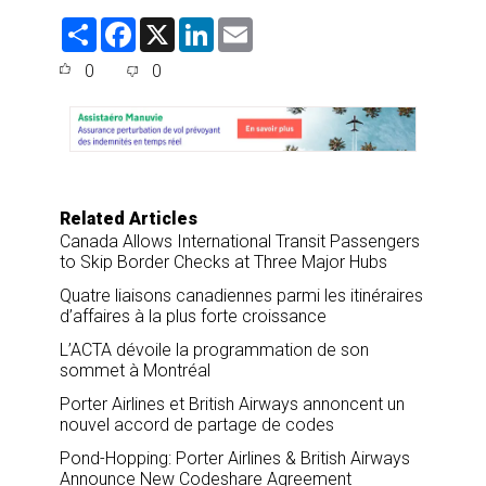
S
F
X
L
E
h
a
i
m
a
c
n
a
0
0
r
e
k
i
e
b
e
l
o
d
o
I
k
n
Related Articles
Canada Allows International Transit Passengers
to Skip Border Checks at Three Major Hubs
Quatre liaisons canadiennes parmi les itinéraires
d’affaires à la plus forte croissance
L’ACTA dévoile la programmation de son
sommet à Montréal
Porter Airlines et British Airways annoncent un
nouvel accord de partage de codes
Pond-Hopping: Porter Airlines & British Airways
Announce New Codeshare Agreement