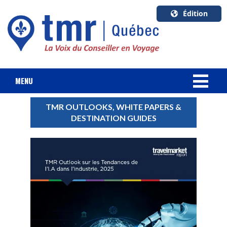
Édition
U.S.A.
English
Canada
English
MENU
Canada
NOUVELLES
TMR OUTLOOKS, WHITE PAPERS &
Quebec
DESTINATION GUIDES
Français
FORFAIT VACANCES
CROISIÈRES
HOTELS & RESORTS
DESTINATIONS