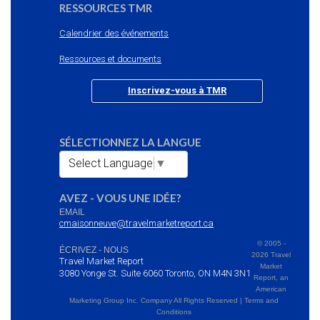
RESSOURCES TMR
Calendrier des événements
Ressources et documents
Inscrivez-vous à TMR
SÉLECTIONNEZ LA LANGUE
Select Language
▼
AVEZ - VOUS UNE IDÉE?
EMAIL
cmaisonneuve@travelmarketreport.ca
© 2005 -
ÉCRIVEZ - NOUS
2026 Travel
Travel Market Report
Market
3080 Yonge St. Suite 6060 Toronto, ON M4N 3N1
Report, an
American
Marketing Group Inc. Company All Rights Reserved | Terms and
Conditions