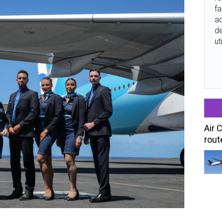
fa
ac
de
ut
Air 
rout