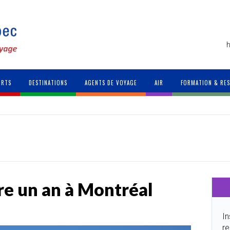
h
ORTS
DESTINATIONS
AGENTS DE VOYAGE
AIR
FORMATION & RE
re un an à Montréal
In
re