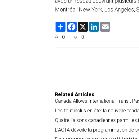
avec un réseau couvrant plusieurs 
Montréal, New York, Los Angeles, Sa
S
F
X
L
E
h
a
i
m
a
c
n
a
0
0
r
e
k
i
e
b
e
l
o
d
o
I
k
n
Related Articles
Canada Allows International Transit P
Les tout inclus en été: la nouvelle tend
Quatre liaisons canadiennes parmi les it
L’ACTA dévoile la programmation de 