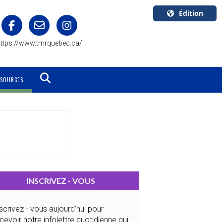
Édition
U.S.A.
ttps://www.tmrquebec.ca/
English
Canada
English
SSOURCES
Canada
Quebec
Français
INSCRIVEZ - VOUS
scrivez - vous aujourd’hui pour
cevoir notre infolettre quotidienne qui