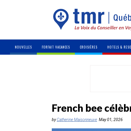
NOUVELLES
FORFAIT VACANCES
CROISIÈRES
HOTELS & RES
French bee célèb
by
Catherine Maisonneuve
May 01, 2026