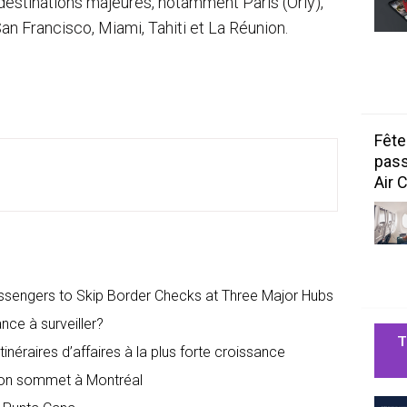
destinations majeures, notamment Paris (Orly),
n Francisco, Miami, Tahiti et La Réunion.
Fête
pass
Air 
assengers to Skip Border Checks at Three Major Hubs
ance à surveiller?
T
inéraires d’affaires à la plus forte croissance
son sommet à Montréal