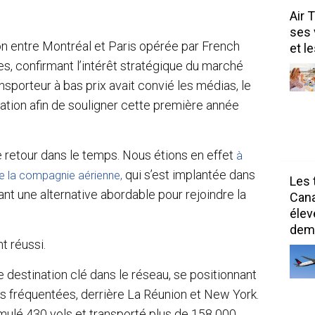
Air 
ses 
son entre Montréal et Paris opérée par French
et l
es, confirmant l’intérêt stratégique du marché
sporteur à bas prix avait convié les médias, le
bration afin de souligner cette première année
e retour dans le temps. Nous étions en effet
à
qui s’est implantée dans
de la compagnie aérienne,
Les 
ant une alternative abordable pour rejoindre la
Can
élev
dem
t réussi.
estination clé dans le réseau, se positionnant
us fréquentées, derrière La Réunion et New York.
umulé 430 vols et transporté plus de 158 000