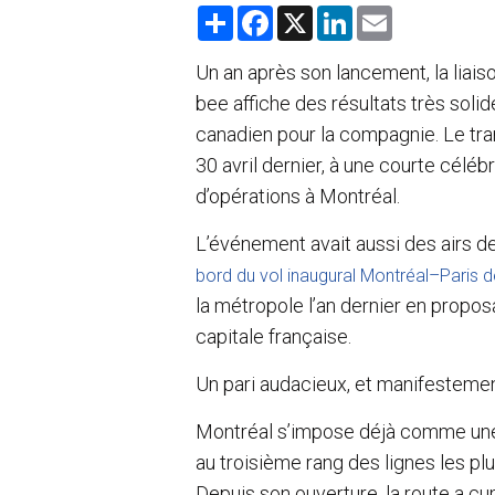
S
F
X
L
E
h
a
i
m
a
c
n
a
r
e
k
i
Un an après son lancement, la liai
e
b
e
l
bee affiche des résultats très solid
o
d
o
I
canadien pour la compagnie. Le tran
k
n
30 avril dernier, à une courte célé
d’opérations à Montréal.
L’événement avait aussi des airs d
bord du vol inaugural Montréal–Paris 
la métropole l’an dernier en propos
capitale française.
Un pari audacieux, et manifestemen
Montréal s’impose déjà comme une d
au troisième rang des lignes les pl
Depuis son ouverture, la route a c