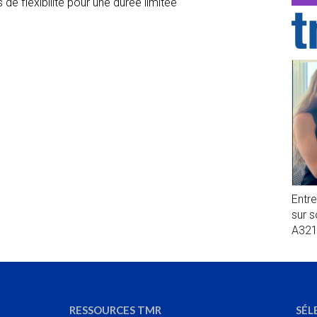
 de flexibilité pour une durée limitée
Entr
sur 
A32
RESSOURCES TMR
SÉL