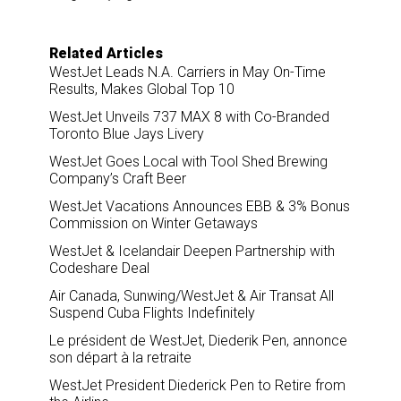
r
e
k
i
e
b
e
l
o
d
o
I
Related Articles
k
n
WestJet Leads N.A. Carriers in May On-Time
Results, Makes Global Top 10
WestJet Unveils 737 MAX 8 with Co-Branded
Toronto Blue Jays Livery
WestJet Goes Local with Tool Shed Brewing
Company’s Craft Beer
WestJet Vacations Announces EBB & 3% Bonus
Commission on Winter Getaways
WestJet & Icelandair Deepen Partnership with
Codeshare Deal
Air Canada, Sunwing/WestJet & Air Transat All
Suspend Cuba Flights Indefinitely
Le président de WestJet, Diederik Pen, annonce
son départ à la retraite
WestJet President Diederick Pen to Retire from