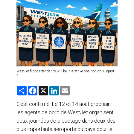
AGENTS DE VOYAGE
AIR
FORMATION & RESSOURCES
WestJet flight attendants will be in a strike position on August
2.
S
F
X
L
E
h
a
i
m
a
c
n
a
r
e
k
i
C’est confirmé. Le 12 et 14 août prochain,
e
b
e
l
les agents de bord de WestJet organisent
o
d
o
I
deux journées de piquetage dans deux des
k
n
plus importants aéroports du pays pour le