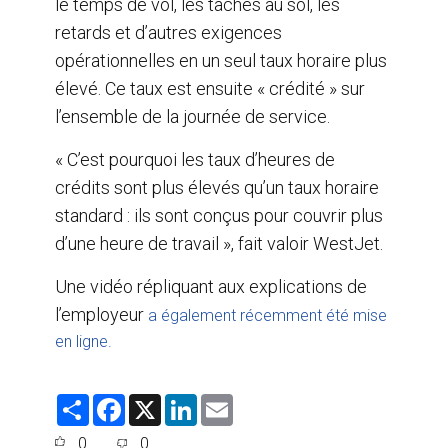
le temps de vol, les tâches au sol, les
retards et d’autres exigences
opérationnelles en un seul taux horaire plus
élevé. Ce taux est ensuite « crédité » sur
l’ensemble de la journée de service.
« C’est pourquoi les taux d’heures de
crédits sont plus élevés qu’un taux horaire
standard : ils sont conçus pour couvrir plus
d’une heure de travail », fait valoir WestJet.
Une vidéo répliquant aux explications de
l’employeur
a également récemment été mise
en ligne.
S
F
X
L
E
h
a
i
m
a
c
n
a
0
0