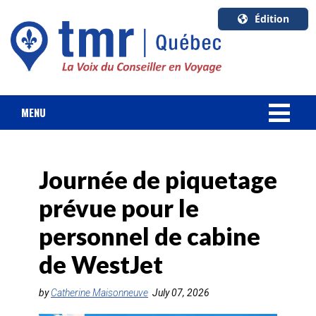
Édition
U.S.A.
English
Canada
English
MENU
Canada
NOUVELLES
Quebec
Français
Journée de piquetage
FORFAIT VACANCES
prévue pour le
CROISIÈRES
personnel de cabine
HOTELS & RESORTS
de WestJet
DESTINATIONS
by
Catherine Maisonneuve
July 07, 2026