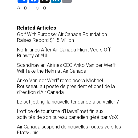
h
a
i
m
a
c
n
a
0
0
r
e
k
i
e
b
e
l
o
d
o
I
Related Articles
k
n
Golf With Purpose: Air Canada Foundation
Raises Record $1.5 Million
No Injuries After Air Canada Flight Veers Off
Runway at YUL
Scandinavian Airlines CEO Anko Van der Werff
Will Take the Helm at Air Canada
Anko Van der Werff remplacera Michael
Rousseau au poste de président et chef de la
direction d’Air Canada
Le set-jetting, la nouvelle tendance à surveiller ?
L’office de tourisme d’Hawaï met fin aux
activités de son bureau canadien géré par VoX
Air Canada suspend de nouvelles routes vers les
États-Unis