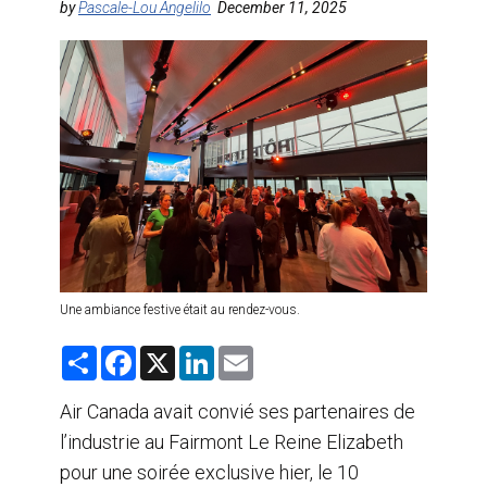
by
Pascale-Lou Angelilo
December 11, 2025
AGENTS DE VOYAGE
AIR
FORMATION & RESSOURCES
Une ambiance festive était au rendez-vous.
S
F
X
L
E
h
a
i
m
a
c
n
a
r
e
k
i
Air Canada avait convié ses partenaires de
e
b
e
l
l’industrie au Fairmont Le Reine Elizabeth
o
d
o
I
pour une soirée exclusive hier, le 10
k
n