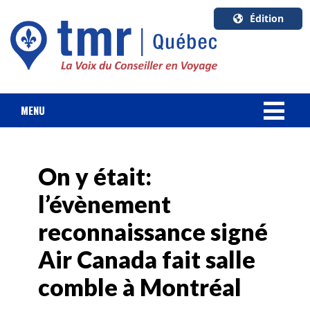
Édition
U.S.A.
English
Canada
English
MENU
Canada
NOUVELLES
Quebec
Français
On y était:
FORFAIT VACANCES
l’évènement
CROISIÈRES
reconnaissance signé
HOTELS & RESORTS
Air Canada fait salle
comble à Montréal
DESTINATIONS