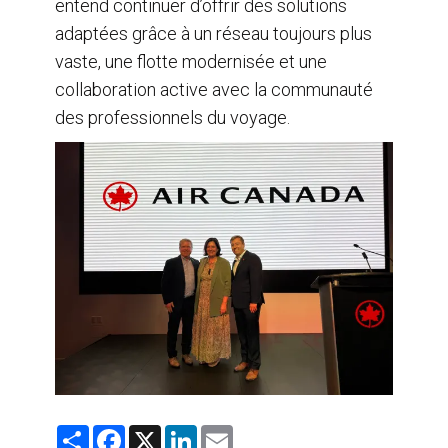
entend continuer d’offrir des solutions
adaptées grâce à un réseau toujours plus
vaste, une flotte modernisée et une
collaboration active avec la communauté
des professionnels du voyage.
S
F
X
L
E