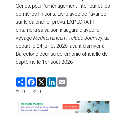
Gênes, pour l’aménagement intérieur et les
dernières finitions. Livré avec de l’avance
sur le calendrier prévu, EXPLORA III
entamera sa saison inaugurale avec le
voyage
Mediterranean Prelude Journey
, au
départ le 24 juillet 2026, avant d’arriver à
Barcelone pour sa cérémonie officielle de
baptême le 1er août 2026.
S
F
X
L
E
h
a
i
m
a
c
n
a
0
0
r
e
k
i
e
b
e
l
o
d
o
I
k
n