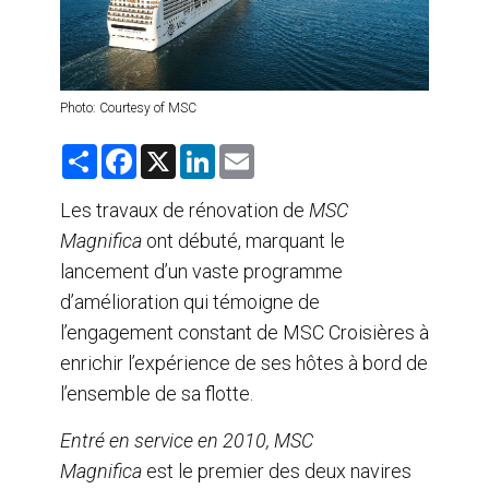
AGENTS DE VOYAGE
AIR
Photo: Courtesy of MSC
FORMATION & RESSOURCES
S
F
X
L
E
h
a
i
m
a
c
n
a
r
e
k
i
Les travaux de rénovation de
MSC
e
b
e
l
Magnifica
o
ont débuté, marquant le
d
o
I
lancement d’un vaste programme
k
n
d’amélioration qui témoigne de
l’engagement constant de MSC Croisières à
enrichir l’expérience de ses hôtes à bord de
l’ensemble de sa flotte.
Entré en service en 2010, MSC
Magnifica
est le premier des deux navires