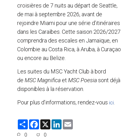
croisières de 7 nuits au départ de Seattle,
de mai à septembre 2026, avant de
rejoindre Miami pour une série d’itinéraires
dans les Caraïbes. Cette saison 2026/2027
comprendra des escales en Jamaïque, en
Colombie au Costa Rica, à Aruba, à Curaçao
ou encore au Belize.
Les suites du MSC Yacht Club à bord
de
MSC Magnifica
et
MSC Poesia
sont déjà
disponibles à la réservation.
Pour plus d’informations, rendez-vous
.
ici
S
F
X
L
E
h
a
i
m
a
c
n
a
0
0
r
e
k
i