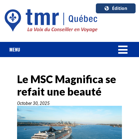
Édition
U.S.A.
English
Canada
English
MENU
Canada
NOUVELLES
Quebec
Français
Le MSC Magnifica se
FORFAIT VACANCES
refait une beauté
CROISIÈRES
October 30, 2025
HOTELS & RESORTS
DESTINATIONS