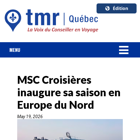
Édition
U.S.A.
English
Canada
English
MENU
Canada
NOUVELLES
Quebec
Français
MSC Croisières
FORFAIT VACANCES
inaugure sa saison en
CROISIÈRES
Europe du Nord
HOTELS & RESORTS
May 19, 2026
DESTINATIONS