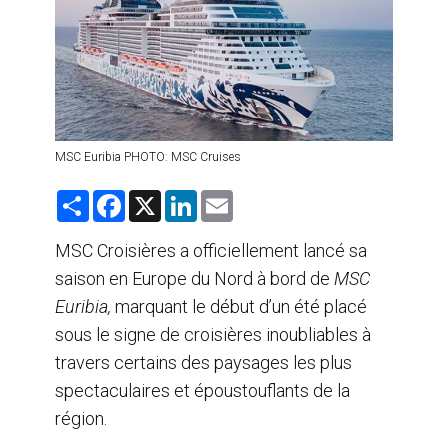
AGENTS DE VOYAGE
AIR
FORMATION & RESSOURCES
MSC Euribia PHOTO: MSC Cruises
S
F
X
L
E
h
a
i
m
a
c
n
a
r
e
k
i
MSC Croisières a officiellement lancé sa
e
b
e
l
saison en Europe du Nord à bord de
o
d
MSC
o
I
Euribia,
marquant le début d’un été placé
k
n
sous le signe de croisières inoubliables à
travers certains des paysages les plus
spectaculaires et époustouflants de la
région.