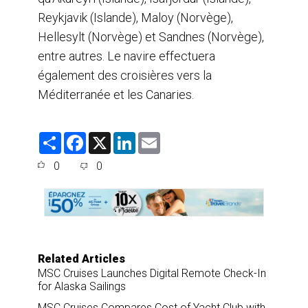
Reykjavik (Islande), Maloy (Norvège),
Hellesylt (Norvège) et Sandnes (Norvège),
entre autres. Le navire effectuera
également des croisières vers la
Méditerranée et les Canaries.
S
F
X
L
E
h
a
i
m
a
c
n
a
0
0
r
e
k
i
e
b
e
l
o
d
o
I
k
n
Related Articles
MSC Cruises Launches Digital Remote Check-In
for Alaska Sailings
MSC Cruises Compares Cost of Yacht Club with