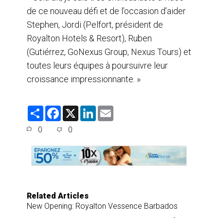
de ce nouveau défi et de l’occasion d’aider
Stephen, Jordi (Pelfort, président de
Royalton Hotels & Resort), Ruben
(Gutiérrez, GoNexus Group, Nexus Tours) et
toutes leurs équipes à poursuivre leur
croissance impressionnante. »
S
F
X
L
E
h
a
i
m
a
c
n
a
0
0
r
e
k
i
e
b
e
l
o
d
o
I
k
n
Related Articles
New Opening: Royalton Vessence Barbados