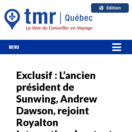
Édition
U.S.A.
English
Canada
English
MENU
Canada
NOUVELLES
Quebec
Français
Exclusif : L’ancien
FORFAIT VACANCES
président de
CROISIÈRES
Sunwing, Andrew
HOTELS & RESORTS
Dawson, rejoint
Royalton
DESTINATIONS