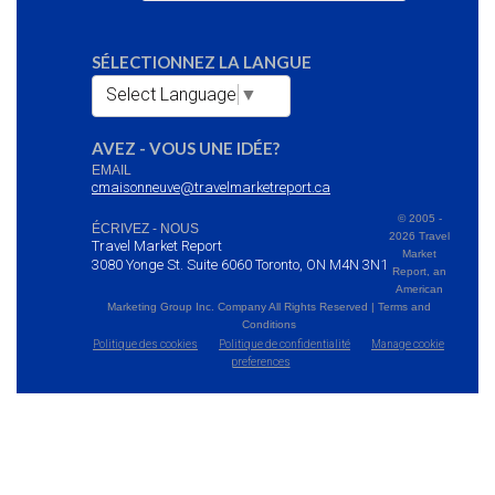
SÉLECTIONNEZ LA LANGUE
Select Language
▼
AVEZ - VOUS UNE IDÉE?
EMAIL
cmaisonneuve@travelmarketreport.ca
© 2005 -
ÉCRIVEZ - NOUS
2026 Travel
Travel Market Report
Market
3080 Yonge St. Suite 6060 Toronto, ON M4N 3N1
Report, an
American
Marketing Group Inc. Company All Rights Reserved | Terms and
Conditions
Politique des cookies
Politique de confidentialité
Manage cookie
preferences