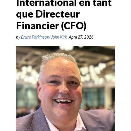
International en tant
AGENTS DE VOYAGE
que Directeur
AIR
Financier (CFO)
FORMATION & RESSOURCES
by
Bruce Parkinson/John Kirk
April 27, 2026