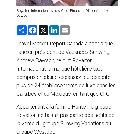
Royalton International’s new Chief Financial Officer Andrew
Dawson.
S
F
X
L
E
h
a
i
m
a
c
n
a
r
e
k
i
Travel Market Report Canada a appris que
e
b
e
l
l’ancien président de Vacances Sunwing,
o
d
o
I
Andrew Dawson, rejoint Royalton
k
n
International, la marque hôtelière tout
compris en pleine expansion qui exploite
plus de 24 établissements de luxe dans les
Caraïbes et au Mexique, en tant que CFO.
Appartenant à la famille Hunter, le groupe
Royalton ne faisait pas partie des actifs de
la vente du groupe Sunwing Vacations au
groupe WestJet.