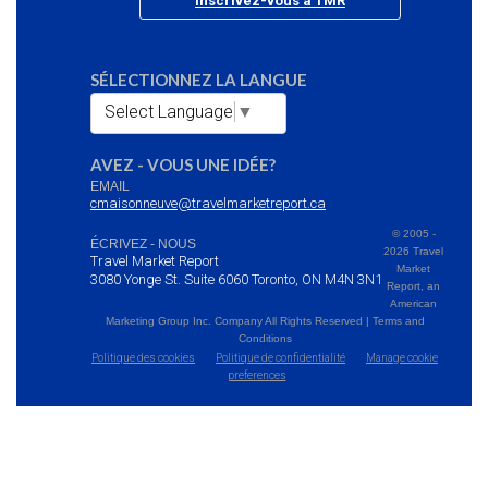
Inscrivez-vous à TMR
SÉLECTIONNEZ LA LANGUE
Select Language
▼
AVEZ - VOUS UNE IDÉE?
EMAIL
cmaisonneuve@travelmarketreport.ca
© 2005 -
ÉCRIVEZ - NOUS
2026 Travel
Travel Market Report
Market
3080 Yonge St. Suite 6060 Toronto, ON M4N 3N1
Report, an
American
Marketing Group Inc. Company All Rights Reserved | Terms and
Conditions
Politique des cookies
Politique de confidentialité
Manage cookie
preferences