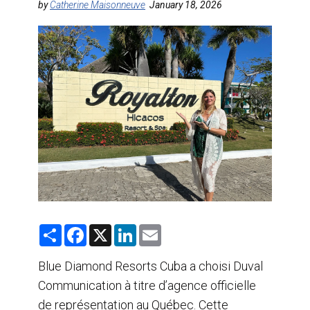
by
Catherine Maisonneuve
January 18, 2026
AGENTS DE VOYAGE
AIR
FORMATION & RESSOURCES
S
F
X
L
E
h
a
i
m
a
c
n
a
r
e
k
i
Blue Diamond Resorts Cuba a choisi Duval
e
b
e
l
Communication à titre d’agence officielle
o
d
o
I
de représentation au Québec. Cette
k
n