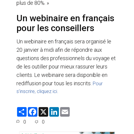
plus de 80%. »
Un webinaire en français
pour les conseillers
Un webinaire en français sera organisé le
20 janvier à midi afin de répondre aux
questions des professionnels du voyage et
de les outiller pour mieux rassurer leurs
clients. Le webinaire sera disponible en
rediffusion pour tous les inscrits.
Pour
s’inscrire, cliquez ici.
S
F
X
L
E
h
a
i
m
a
c
n
a
0
0
r
e
k
i
e
b
e
l
o
d