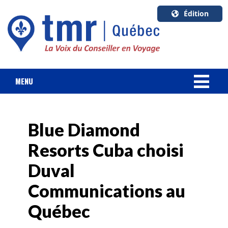
Édition
U.S.A.
English
Canada
English
MENU
Canada
NOUVELLES
Quebec
Français
Blue Diamond
FORFAIT VACANCES
Resorts Cuba choisi
CROISIÈRES
Duval
HOTELS & RESORTS
Communications au
Québec
DESTINATIONS