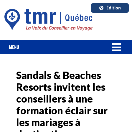
Édition
U.S.A.
English
Canada
English
MENU
Canada
NOUVELLES
Quebec
Français
Sandals & Beaches
FORFAIT VACANCES
Resorts invitent les
CROISIÈRES
conseillers à une
HOTELS & RESORTS
formation éclair sur
les mariages à
DESTINATIONS