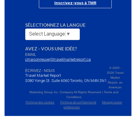
Inscrivez-vous à TMR
SÉLECTIONNEZ LA LANGUE
Select Language
▼
AVEZ - VOUS UNE IDÉE?
EMAIL
cmaisonneuve@travelmarketreport.ca
© 2005 -
ÉCRIVEZ - NOUS
2026 Travel
Travel Market Report
Market
3080 Yonge St. Suite 6060 Toronto, ON M4N 3N1
Report, an
American
Marketing Group Inc. Company All Rights Reserved | Terms and
Conditions
Politique des cookies
Politique de confidentialité
Manage cookie
preferences