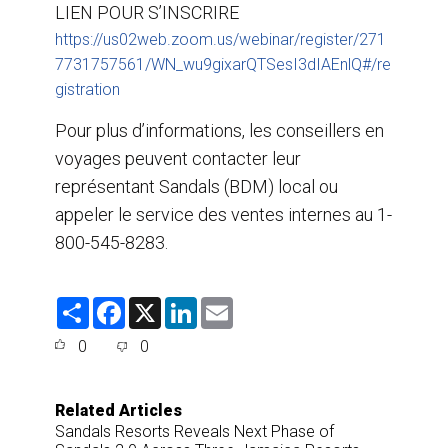
LIEN POUR S’INSCRIRE
https://us02web.zoom.us/webinar/register/271
7731757561/WN_wu9gixarQTSesI3dIAEnlQ#/re
gistration
Pour plus d’informations, les conseillers en
voyages peuvent contacter leur
représentant Sandals (BDM) local ou
appeler le service des ventes internes au 1-
800-545-8283.
S
F
X
L
E
h
a
i
m
a
c
n
a
0
0
r
e
k
i
e
b
e
l
o
d
o
I
Related Articles
k
n
Sandals Resorts Reveals Next Phase of