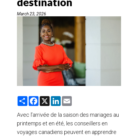
destination
AGENTS DE VOYAGE
March 23, 2026
AIR
FORMATION & RESSOURCES
S
F
X
L
E
h
a
i
m
a
c
n
a
r
e
k
i
Avec l’arrivée de la saison des mariages au
e
b
e
l
printemps et en été, les conseillers en
o
d
o
I
voyages canadiens peuvent en apprendre
k
n