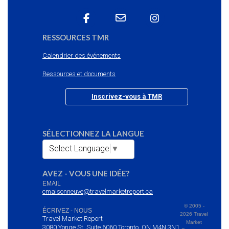
RESSOURCES TMR
Calendrier des événements
Ressources et documents
Inscrivez-vous à TMR
SÉLECTIONNEZ LA LANGUE
Select Language
▼
AVEZ - VOUS UNE IDÉE?
EMAIL
cmaisonneuve@travelmarketreport.ca
© 2005 -
ÉCRIVEZ - NOUS
2026 Travel
Travel Market Report
Market
3080 Yonge St. Suite 6060 Toronto, ON M4N 3N1