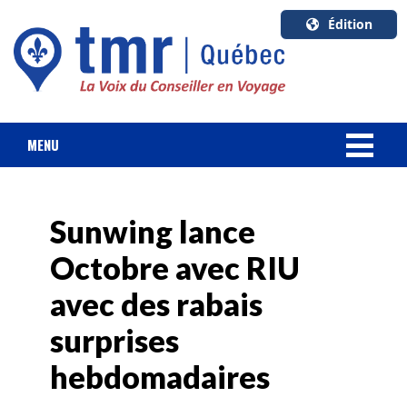
Édition
U.S.A.
English
Canada
English
MENU
Canada
NOUVELLES
Quebec
Français
Sunwing lance
FORFAIT VACANCES
Octobre avec RIU
CROISIÈRES
avec des rabais
HOTELS & RESORTS
surprises
hebdomadaires
DESTINATIONS