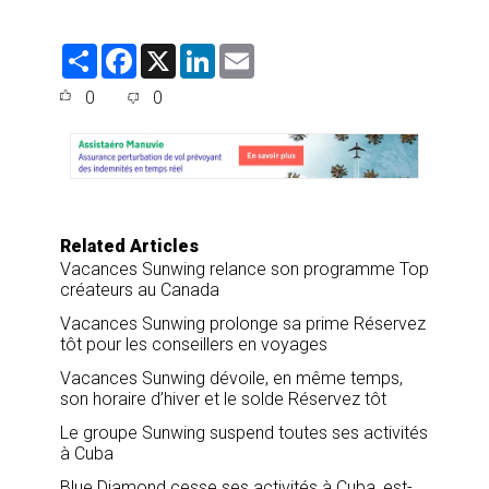
S
F
X
L
E
h
a
i
m
a
c
n
a
0
0
r
e
k
i
e
b
e
l
o
d
o
I
k
n
Related Articles
Vacances Sunwing relance son programme Top
créateurs au Canada
Vacances Sunwing prolonge sa prime Réservez
tôt pour les conseillers en voyages
Vacances Sunwing dévoile, en même temps,
son horaire d’hiver et le solde Réservez tôt
Le groupe Sunwing suspend toutes ses activités
à Cuba
Blue Diamond cesse ses activités à Cuba, est-