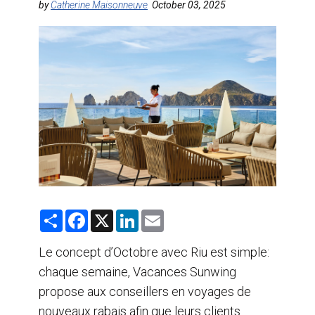
by
Catherine Maisonneuve
October 03, 2025
AGENTS DE VOYAGE
AIR
FORMATION & RESSOURCES
S
F
X
L
E
h
a
i
m
a
c
n
a
r
e
k
i
Le concept d’Octobre avec Riu est simple:
e
b
e
l
chaque semaine, Vacances Sunwing
o
d
o
I
propose aux conseillers en voyages de
k
n
nouveaux rabais afin que leurs clients