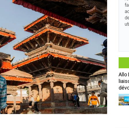
fa
ac
de
ut
Allo
liai
dévo