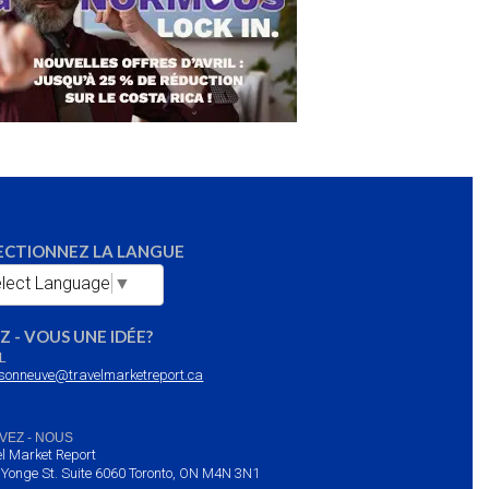
ECTIONNEZ LA LANGUE
lect Language
▼
Z - VOUS UNE IDÉE?
L
sonneuve@travelmarketreport.ca
VEZ - NOUS
l Market Report
 Yonge St. Suite 6060 Toronto, ON M4N 3N1