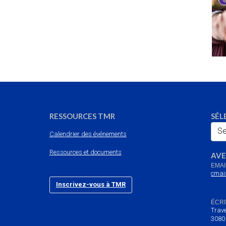
RESSOURCES TMR
SÉL
Se
Calendrier des événements
Ressources et documents
AVE
EMAI
cmai
Inscrivez-vous à TMR
ÉCRI
Trave
3080