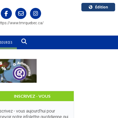
Édition
U.S.A.
ttps://www.tmrquebec.ca/
English
Canada
English
SSOURCES
Canada
Quebec
Français
INSCRIVEZ - VOUS
scrivez - vous aujourd’hui pour
cevoir notre infolettre quotidienne qui