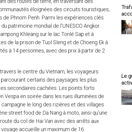
nt des routes de terre, en traversant des
Traf
communautés éloignées des circuits touristiques,
acco
s de Phnom Penh. Parmi les expériences clés
site du patrimoine mondial de l’UNESCO Angkor
 Kampong Khleang sur le lac Tonlé Sap et à
tes de la prison de Tuol Sleng et de Choeng Ek à
és à 14 personnes, avec des prix à partir de 2
 travers le centre du Vietnam, les voyageurs
Le g
 parcourant certains des paysages les plus
acti
es secondaires cachées. Les points forts
en Vespa en soirée dans les rues illuminées de
a campagne le long des rizières et des villages
cène street food de Da Nang à moto, ainsi qu’une
 route du col de Hai Van avec des arrêts aux
e voyage accueille un maximum de 16