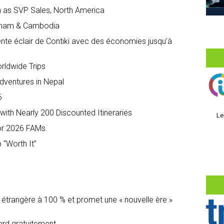
as SVP Sales, North America
etnam & Cambodia
ente éclair de Contiki avec des économies jusqu’à
orldwide Trips
dventures in Nepal
6
with Nearly 200 Discounted Itineraries
Le
for 2026 FAMs
 “Worth It”
é étrangère à 100 % et promet une « nouvelle ère »
dard gratuitement