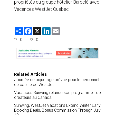
propriétés du groupe hôtelier Barceló avec
Vacances WestJet Québec
S
F
X
L
E
h
a
i
m
a
c
n
a
0
0
r
e
k
i
e
b
e
l
o
d
o
I
k
n
Related Articles
Journée de piquetage prévue pour le personnel
de cabine de WestJet
Vacances Sunwing relance son programme Top
créateurs au Canada
Sunwing, WestJet Vacations Extend Winter Early
Booking Deals, Bonus Commission Through July