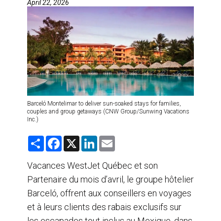
April 22, 2026
AGENTS DE VOYAGE
AIR
FORMATION & RESSOURCES
Barceló Montelimar to deliver sun-soaked stays for families,
couples and group getaways (CNW Group/Sunwing Vacations
Inc.)
S
F
X
L
E
h
a
i
m
a
c
n
a
r
e
k
i
Vacances WestJet Québec et son
e
b
e
l
Partenaire du mois d’avril, le groupe hôtelier
o
d
o
I
Barceló, offrent aux conseillers en voyages
k
n
et à leurs clients des rabais exclusifs sur
les escapades tout inclus au Mexique, dans