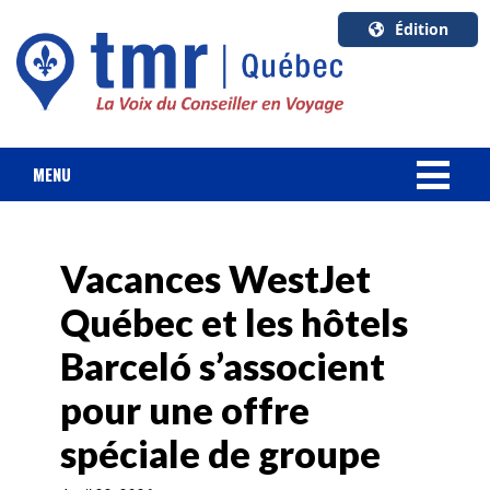
Édition
U.S.A.
English
Canada
English
MENU
Canada
NOUVELLES
Quebec
Français
Vacances WestJet
FORFAIT VACANCES
Québec et les hôtels
CROISIÈRES
Barceló s’associent
HOTELS & RESORTS
pour une offre
spéciale de groupe
DESTINATIONS