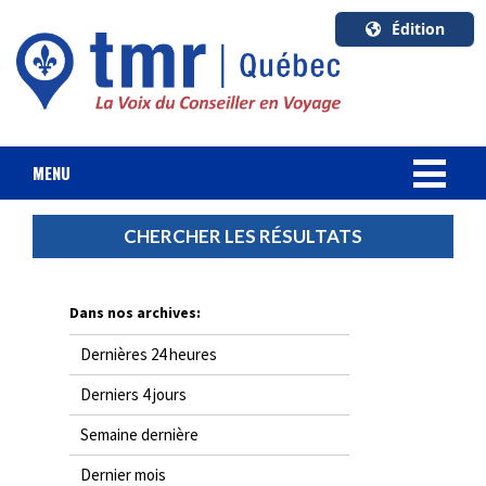
Édition
U.S.A.
English
Canada
English
MENU
Canada
NOUVELLES
CHERCHER LES RÉSULTATS
Quebec
Français
FORFAIT VACANCES
Dans nos archives:
CROISIÈRES
Dernières 24 heures
HOTELS & RESORTS
Derniers 4 jours
Semaine dernière
DESTINATIONS
Dernier mois