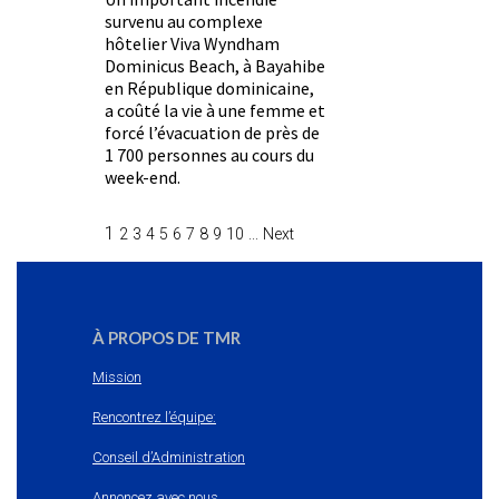
survenu au complexe
hôtelier Viva Wyndham
Dominicus Beach, à Bayahibe
en République dominicaine,
a coûté la vie à une femme et
forcé l’évacuation de près de
1 700 personnes au cours du
week-end.
1
2
3
4
5
6
7
8
9
10
...
Next
À PROPOS DE TMR
Mission
Rencontrez l’équipe:
Conseil d’Administration
Annoncez avec nous