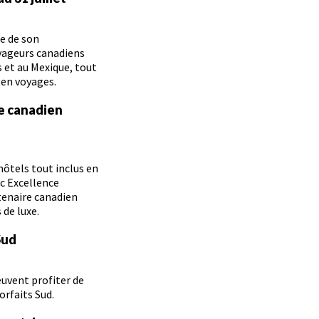
re de son
yageurs canadiens
 et au Mexique, tout
 en voyages.
te canadien
hôtels tout inclus en
c Excellence
tenaire canadien
 de luxe.
Sud
euvent profiter de
orfaits Sud.