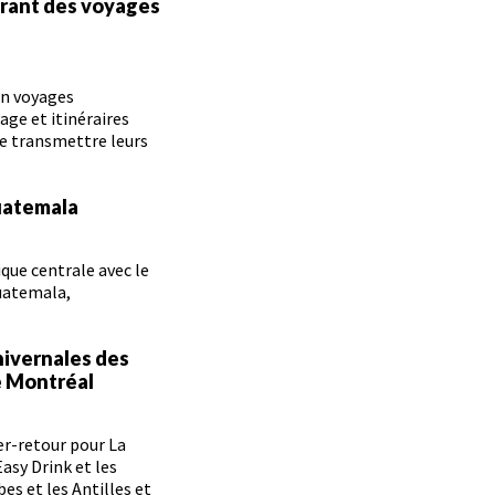
frant des voyages
en voyages
age et itinéraires
e transmettre leurs
Guatemala
que centrale avec le
Guatemala,
hivernales des
e Montréal
er-retour pour La
asy Drink et les
es et les Antilles et