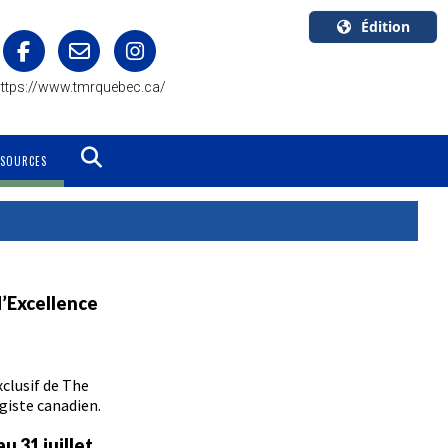
Édition
U.S.A.
ttps://www.tmrquebec.ca/
English
Canada
English
SSOURCES
Canada
Quebec
Français
d’Excellence
xclusif de The
giste canadien.
u 31 juillet