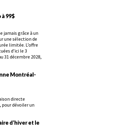
 à 99$
ue jamais grâce à un
r une sélection de
rée limitée. L’offre
uées d’ici le 3
au 31 décembre 2028,
ienne Montréal-
aison directe
, pour dévoiler un
re d’hiver et le