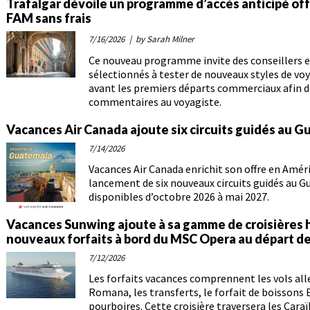
Trafalgar dévoile un programme d’accès anticipé of
FAM sans frais
7/16/2026
| by Sarah Milner
Ce nouveau programme invite des conseillers 
sélectionnés à tester de nouveaux styles de voy
avant les premiers départs commerciaux afin d
commentaires au voyagiste.
Vacances Air Canada ajoute six circuits guidés au 
7/14/2026
Vacances Air Canada enrichit son offre en Améri
lancement de six nouveaux circuits guidés au 
disponibles d’octobre 2026 à mai 2027.
Vacances Sunwing ajoute à sa gamme de croisières 
nouveaux forfaits à bord du MSC Opera au départ d
7/12/2026
Les forfaits vacances comprennent les vols all
Romana, les transferts, le forfait de boissons E
pourboires. Cette croisière traversera les Caraïb