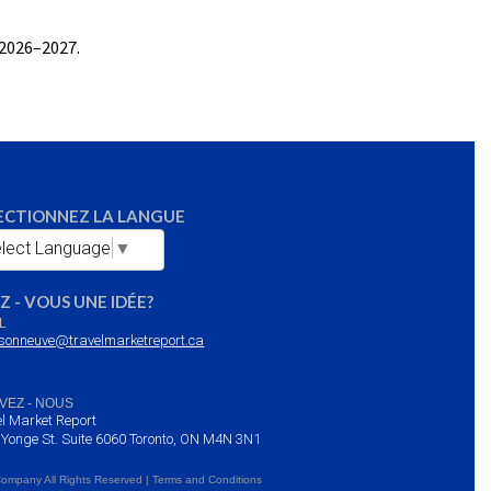
 2026–2027.
ECTIONNEZ LA LANGUE
lect Language
▼
Z - VOUS UNE IDÉE?
L
sonneuve@travelmarketreport.ca
VEZ - NOUS
l Market Report
 Yonge St. Suite 6060 Toronto, ON M4N 3N1
Company All Rights Reserved | Terms and Conditions