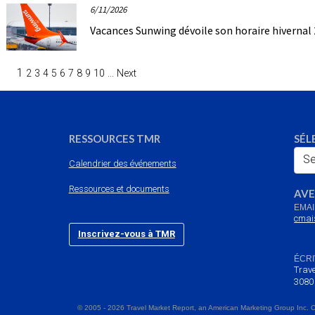
6/11/2026
Vacances Sunwing dévoile son horaire hivernal
1
2
3
4
5
6
7
8
9
10
...
Next
RESSOURCES TMR
SÉL
Se
Calendrier des événements
Ressources et documents
AVE
EMAI
cmai
Inscrivez-vous à TMR
ÉCRI
Trave
3080
© 2005 - 2026 Travel Market Report, an American Marketing Group Inc. 