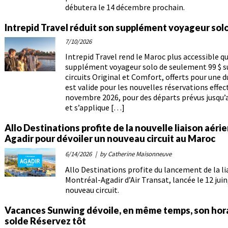
débutera le 14 décembre prochain.
Intrepid Travel réduit son supplément voyageur solo
7/10/2026
Intrepid Travel rend le Maroc plus accessible q
supplément voyageur solo de seulement 99 $ su
circuits Original et Comfort, offerts pour une du
est valide pour les nouvelles réservations effect
novembre 2026, pour des départs prévus jusqu’
et s’applique […]
Allo Destinations profite de la nouvelle liaison aér
Agadir pour dévoiler un nouveau circuit au Maroc
6/14/2026
| by Catherine Maisonneuve
Allo Destinations profite du lancement de la li
Montréal-Agadir d’Air Transat, lancée le 12 juin
nouveau circuit.
Vacances Sunwing dévoile, en même temps, son horai
solde Réservez tôt