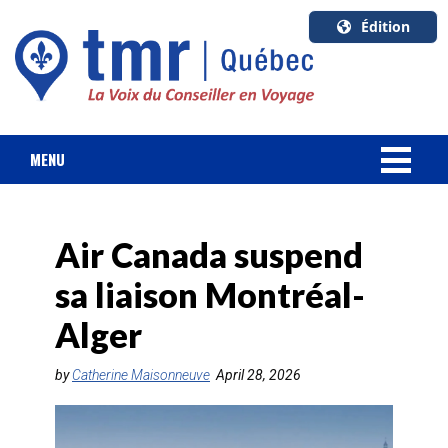
Édition
U.S.A.
English
Canada
English
MENU
Canada
NOUVELLES
Quebec
Français
Air Canada suspend
FORFAIT VACANCES
sa liaison Montréal-
CROISIÈRES
Alger
HOTELS & RESORTS
by
Catherine Maisonneuve
April 28, 2026
DESTINATIONS