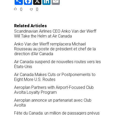
h
a
i
m
a
c
n
a
0
0
r
e
k
i
e
b
e
l
o
d
o
I
Related Articles
k
n
Scandinavian Airlines CEO Anko Van der Werff
Will Take the Helm at Air Canada
Anko Van der Werff remplacera Michael
Rousseau au poste de président et chef de la
direction d’Air Canada
Air Canada suspend de nouvelles routes vers les
États-Unis
Air Canada Makes Cuts or Postponements to
Eight More U.S. Routes
Aeroplan Partners with Airport-Focused Club
Avolta Loyalty Program
Aeroplan annonce un partenariat avec Club
Avolta
Fête du Canada: un million de passagers prévus