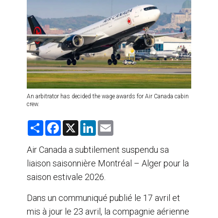
AGENTS DE VOYAGE
AIR
FORMATION & RESSOURCES
An arbitrator has decided the wage awards for Air Canada cabin
crew.
S
F
X
L
E
h
a
i
m
a
c
n
a
r
e
k
i
Air Canada a subtilement suspendu sa
e
b
e
l
liaison saisonnière Montréal – Alger pour la
o
d
o
I
saison estivale 2026.
k
n
Dans un communiqué publié le 17 avril et
mis à jour le 23 avril, la compagnie aérienne