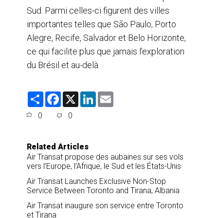
Sud. Parmi celles-ci figurent des villes
importantes telles que São Paulo, Porto
Alegre, Recife, Salvador et Belo Horizonte,
ce qui facilite plus que jamais l’exploration
du Brésil et au-delà.
S
F
X
L
E
h
a
i
m
a
c
n
a
0
0
r
e
k
i
e
b
e
l
o
d
o
I
Related Articles
k
n
Air Transat propose des aubaines sur ses vols
vers l’Europe, l’Afrique, le Sud et les États-Unis
Air Transat Launches Exclusive Non-Stop
Service Between Toronto and Tirana, Albania
Air Transat inaugure son service entre Toronto
et Tirana