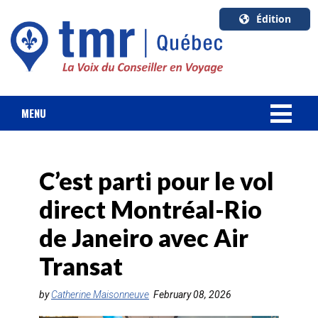
Édition
U.S.A.
English
Canada
English
MENU
Canada
NOUVELLES
Quebec
Français
C’est parti pour le vol
FORFAIT VACANCES
direct Montréal-Rio
CROISIÈRES
de Janeiro avec Air
HOTELS & RESORTS
Transat
DESTINATIONS
by
Catherine Maisonneuve
February 08, 2026