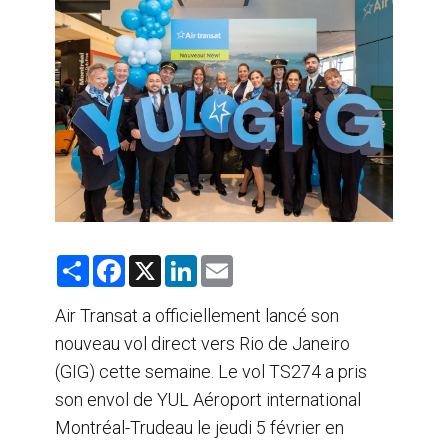
AGENTS DE VOYAGE
AIR
FORMATION & RESSOURCES
S
F
X
L
E
h
a
i
m
a
c
n
a
r
e
k
i
Air Transat a officiellement lancé son
e
b
e
l
nouveau vol direct vers Rio de Janeiro
o
d
o
I
(GIG) cette semaine. Le vol TS274 a pris
k
n
son envol de YUL Aéroport international
Montréal-Trudeau le jeudi 5 février en