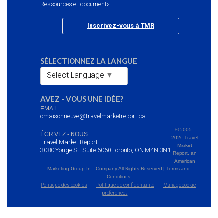
Ressources et documents
Inscrivez-vous à TMR
SÉLECTIONNEZ LA LANGUE
Select Language
▼
AVEZ - VOUS UNE IDÉE?
EMAIL
cmaisonneuve@travelmarketreport.ca
© 2005 -
ÉCRIVEZ - NOUS
2026 Travel
Travel Market Report
Market
3080 Yonge St. Suite 6060 Toronto, ON M4N 3N1
Report, an
American
Marketing Group Inc. Company All Rights Reserved | Terms and
Conditions
Politique des cookies
Politique de confidentialité
Manage cookie
preferences