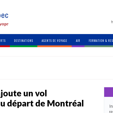
h
ORTS
DESTINATIONS
AGENTS DE VOYAGE
AIR
FORMATION & RE
ajoute un vol
u départ de Montréal
In
re