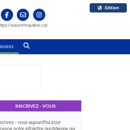
Édition
U.S.A.
ttps://www.tmrquebec.ca/
English
Canada
English
SSOURCES
Canada
Quebec
Français
INSCRIVEZ - VOUS
scrivez - vous aujourd’hui pour
cevoir notre infolettre quotidienne qui