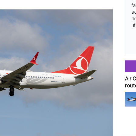
fa
ac
de
ut
Air 
rout