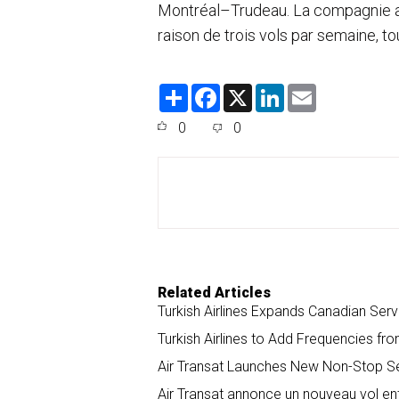
Montréal–Trudeau. La compagnie aér
raison de trois vols par semaine, to
S
F
X
L
E
h
a
i
m
a
c
n
a
0
0
r
e
k
i
e
b
e
l
o
d
o
I
k
n
Related Articles
Turkish Airlines Expands Canadian Ser
Turkish Airlines to Add Frequencies f
Air Transat Launches New Non-Stop Se
Air Transat annonce un nouveau vol ent