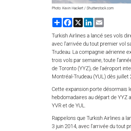
Photo: Kevin Hackert / Shutterstock.com
S
F
X
L
E
h
a
i
m
a
c
n
a
r
e
k
i
Turkish Airlines a lancé ses vols dir
e
b
e
l
avec l’arrivée du tout premier vol 
o
d
o
I
Trudeau. La compagnie aérienne expl
k
n
trois vols par semaine, toute l’anné
de Toronto (YYZ), de l’aéroport int
Montréal-Trudeau (YUL) dès juillet
Cette expansion porte désormais les
hebdomadaires au départ de YYZ ai
YVR et de YUL.
Rappelons que Turkish Airlines a la
3 juin 2014, avec l’arrivée du tout 