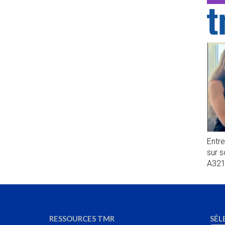
Entr
sur 
A32
RESSOURCES TMR
SÉL