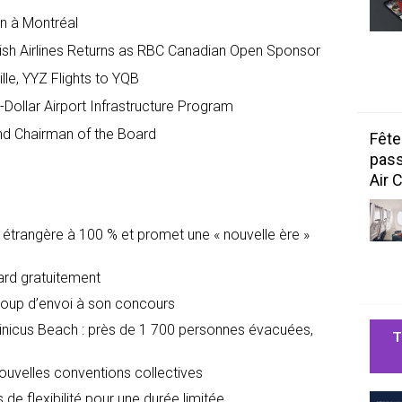
on à Montréal
kish Airlines Returns as RBC Canadian Open Sponsor
le, YYZ Flights to YQB
-Dollar Airport Infrastructure Program
nd Chairman of the Board
Fête
pass
Air 
é étrangère à 100 % et promet une « nouvelle ère »
dard gratuitement
oup d’envoi à son concours
icus Beach : près de 1 700 personnes évacuées,
T
nouvelles conventions collectives
 de flexibilité pour une durée limitée