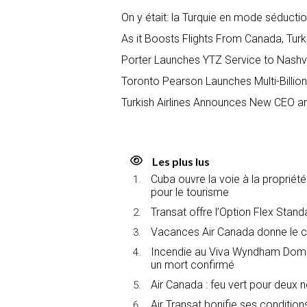
On y était: la Turquie en mode séducti
As it Boosts Flights From Canada, Tur
Porter Launches YTZ Service to Nashvil
Toronto Pearson Launches Multi-Billion
Turkish Airlines Announces New CEO a
Les plus lus
Cuba ouvre la voie à la propriét
pour le tourisme
Transat offre l’Option Flex Stan
Vacances Air Canada donne le c
Incendie au Viva Wyndham Domin
un mort confirmé
Air Canada : feu vert pour deux 
Air Transat bonifie ses conditions