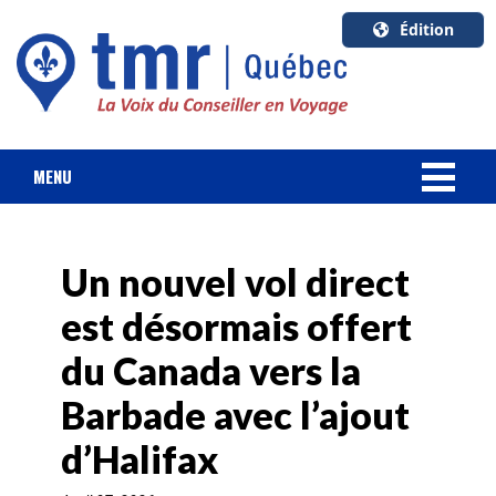
Édition
U.S.A.
English
Canada
English
MENU
Canada
NOUVELLES
Quebec
Français
Un nouvel vol direct
FORFAIT VACANCES
est désormais offert
CROISIÈRES
du Canada vers la
HOTELS & RESORTS
Barbade avec l’ajout
d’Halifax
DESTINATIONS