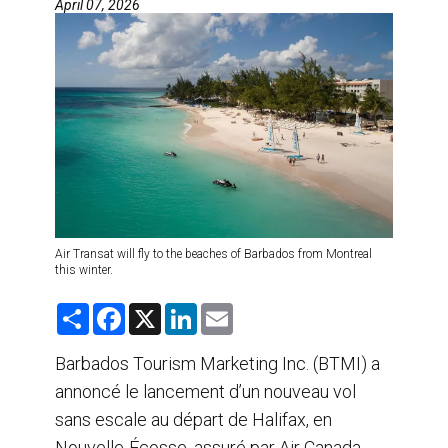
April 07, 2026
AGENTS DE VOYAGE
AIR
FORMATION & RESSOURCES
Air Transat will fly to the beaches of Barbados from Montreal
this winter.
S
F
X
L
E
h
a
i
m
a
c
n
a
r
e
k
i
Barbados Tourism Marketing Inc. (BTMI) a
e
b
e
l
annoncé le lancement d’un nouveau vol
o
d
o
I
sans escale au départ de Halifax, en
k
n
Nouvelle-Écosse, assuré par Air Canada.