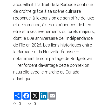
accueillant. L’attrait de la Barbade continue
de croître grâce à sa scène culinaire
reconnue, à l’expansion de son offre de luxe
et de romance, à ses expériences de bien-
être et à ses événements culturels majeurs,
dont le 60e anniversaire de l’indépendance
de l’île en 2026. Les liens historiques entre
la Barbade et la Nouvelle-Écosse —
notamment le nom partagé de Bridgetown
— renforcent davantage cette connexion
naturelle avec le marché du Canada
atlantique.
S
F
X
L
E
h
a
i
m
a
c
n
a
0
0
r
e
k
i