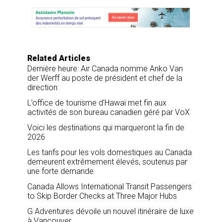
e
b
e
l
o
d
o
I
k
n
Related Articles
Dernière heure: Air Canada nomme Anko Van
der Werff au poste de président et chef de la
direction
L’office de tourisme d’Hawaï met fin aux
activités de son bureau canadien géré par VoX
Voici les destinations qui marqueront la fin de
2026
Les tarifs pour les vols domestiques au Canada
demeurent extrêmement élevés, soutenus par
une forte demande
Canada Allows International Transit Passengers
to Skip Border Checks at Three Major Hubs
G Adventures dévoile un nouvel itinéraire de luxe
à Vancouver