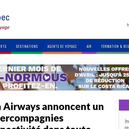
h
ORTS
DESTINATIONS
AGENTS DE VOYAGE
AIR
FORMATION & RE
a Airways annoncent un
tercompagnies
In
re