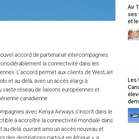
Air 
ses 
et l
 nouvel accord de partenariat intercompagnies
considérablement la connectivité dans les
ennes. L’accord permet aux clients de WestJet
Les 
obi et au-delà, avec un accès élargi à
Can
au vaste réseau de liaisons européennes et
élev
aérienne canadienne.
dem
ompagnies avec Kenya Airways s’inscrit dans le
ible à accroître la connectivité mondiale dans
 au-delà, ouvrant ainsi un accès nouveau et
s des destinations partout en Afrique », a