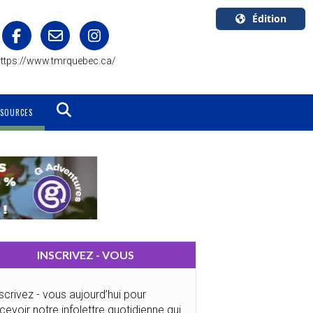
Édition
U.S.A.
ttps://www.tmrquebec.ca/
English
Canada
English
SSOURCES
Canada
Quebec
Français
INSCRIVEZ - VOUS
scrivez - vous aujourd’hui pour
cevoir notre infolettre quotidienne qui