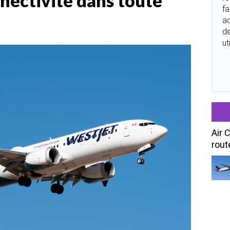
nnectivité dans toute
fa
ac
de
ut
Air 
rout