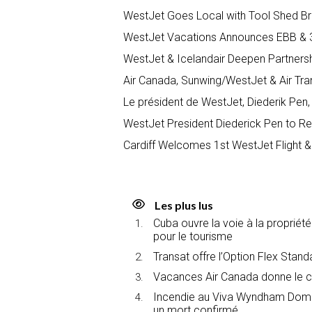
WestJet Goes Local with Tool Shed B
WestJet Vacations Announces EBB & 
WestJet & Icelandair Deepen Partners
Air Canada, Sunwing/WestJet & Air Tran
Le président de WestJet, Diederik Pen,
WestJet President Diederick Pen to Reti
Cardiff Welcomes 1st WestJet Flight &
Les plus lus
Cuba ouvre la voie à la propriét
pour le tourisme
Transat offre l’Option Flex Stan
Vacances Air Canada donne le c
Incendie au Viva Wyndham Domin
un mort confirmé