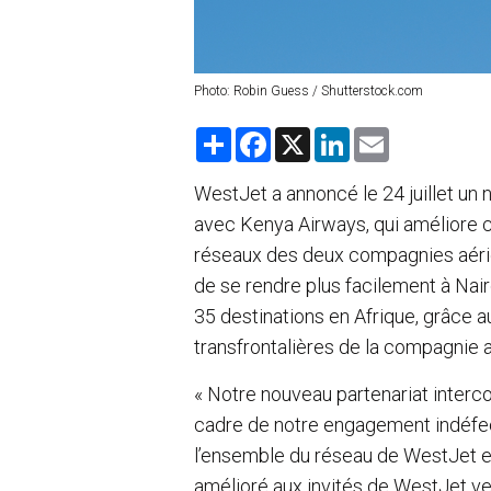
Photo: Robin Guess / Shutterstock.com
S
F
X
L
E
h
a
i
m
a
c
n
a
r
e
k
i
WestJet a annoncé le 24 juillet un
e
b
e
l
avec Kenya Airways, qui améliore 
o
d
o
I
réseaux des deux compagnies aéri
k
n
de se rendre plus facilement à Nair
35 destinations en Afrique, grâce 
transfrontalières de la compagnie 
« Notre nouveau partenariat interc
cadre de notre engagement indéfect
l’ensemble du réseau de WestJet et
amélioré aux invités de WestJet ver