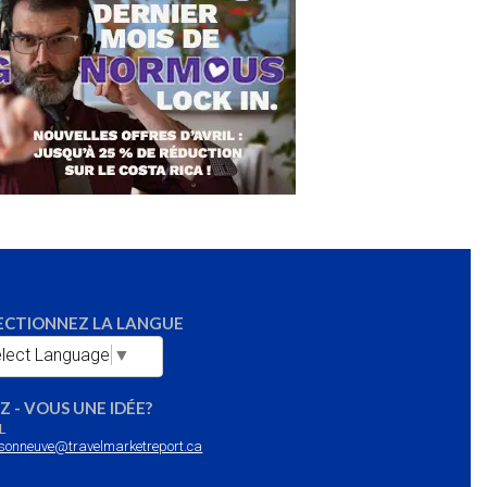
ECTIONNEZ LA LANGUE
lect Language
▼
Z - VOUS UNE IDÉE?
L
sonneuve@travelmarketreport.ca