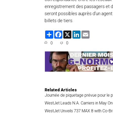
enregistrement des passagers et d
seront possibles auprès d’un agent
billets de tiers.
S
F
X
L
E
h
a
i
m
a
c
n
a
0
0
r
e
k
i
e
b
e
l
o
d
o
I
k
n
Related Articles
Journée de piquetage prévue pour le 
WestJet Leads N.A. Carriers in May On
WestJet Unveils 737 MAX 8 with Co-Br