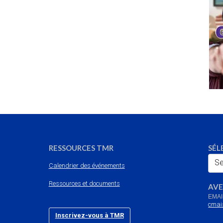
RESSOURCES TMR
SÉL
Se
Calendrier des événements
Ressources et documents
AVE
EMAI
cmai
Inscrivez-vous à TMR