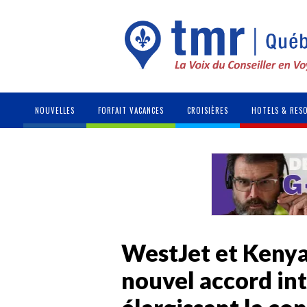
NOUVELLES
FORFAIT VACANCES
CROISIÈRES
HOTELS & RES
WestJet et Keny
nouvel accord in