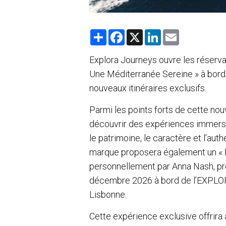
S
F
X
L
E
h
a
i
m
a
c
n
a
r
e
k
i
Explora Journeys ouvre les réserva
e
b
e
l
Une Méditerranée Sereine » à bord 
o
d
o
I
nouveaux itinéraires exclusifs.
k
n
Parmi les points forts de cette nou
découvrir des expériences immers
le patrimoine, le caractère et l’au
marque proposera également un « P
personnellement par Anna Nash, pr
décembre 2026 à bord de l’EXPLORA 
Lisbonne.
Cette expérience exclusive offrira