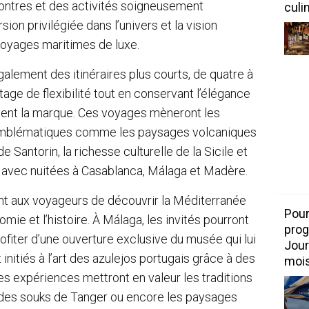
ontres et des activités soigneusement
culi
on privilégiée dans l’univers et la vision
voyages maritimes de luxe.
alement des itinéraires plus courts, de quatre à
tage de flexibilité tout en conservant l’élégance
isent la marque. Ces voyages mèneront les
emblématiques comme les paysages volcaniques
e Santorin, la richesse culturelle de la Sicile et
es avec nuitées à Casablanca, Málaga et Madère.
nt aux voyageurs de découvrir la Méditerranée
Pour
nomie et l’histoire. À Málaga, les invités pourront
prog
rofiter d’une ouverture exclusive du musée qui lui
Jour
 initiés à l’art des azulejos portugais grâce à des
mois
res expériences mettront en valeur les traditions
s des souks de Tanger ou encore les paysages