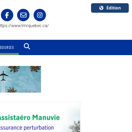
Édition
U.S.A.
ttps://www.tmrquebec.ca/
English
Canada
English
SSOURCES
Canada
Quebec
Français