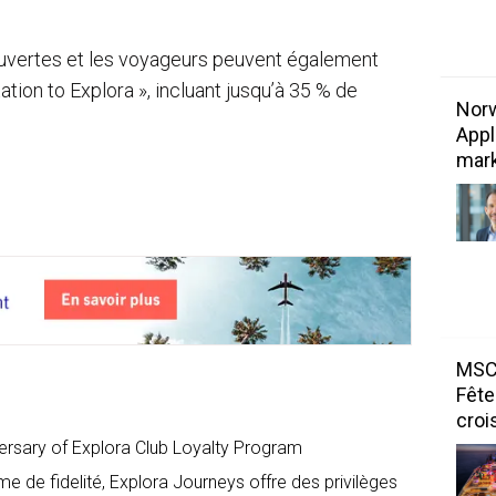
uvertes et les voyageurs peuvent également
itation to Explora », incluant jusqu’à 35 % de
Norw
Appl
mark
MSC 
Fête
croi
ersary of Explora Club Loyalty Program
e de fidelité, Explora Journeys offre des privilèges