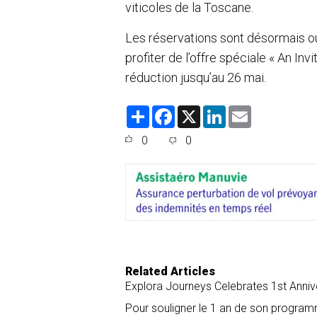
viticoles de la Toscane.
Les réservations sont désormais o
profiter de l’offre spéciale « An Inv
réduction jusqu’au 26 mai.
S
F
X
L
E
h
a
i
m
a
c
n
a
0
0
r
e
k
i
e
b
e
l
o
d
o
I
k
n
Related Articles
Explora Journeys Celebrates 1st Anniv
Pour souligner le 1 an de son programm