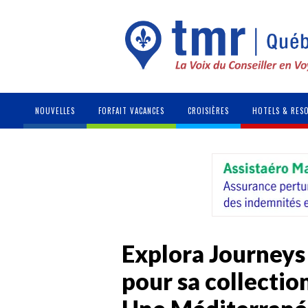
NOUVELLES
FORFAIT VACANCES
CROISIÈRES
HOTELS & RES
Explora Journeys 
pour sa collectio