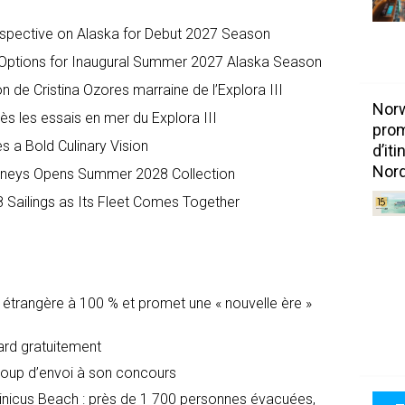
spective on Alaska for Debut 2027 Season
n Options for Inaugural Summer 2027 Alaska Season
de Cristina Ozores marraine de l’Explora III
Norw
 les essais en mer du Explora III
prom
s a Bold Culinary Vision
d’it
Nord
urneys Opens Summer 2028 Collection
Sailings as Its Fleet Comes Together
é étrangère à 100 % et promet une « nouvelle ère »
dard gratuitement
oup d’envoi à son concours
icus Beach : près de 1 700 personnes évacuées,