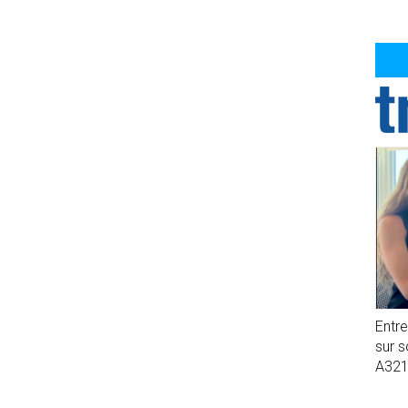
Entr
sur 
A32