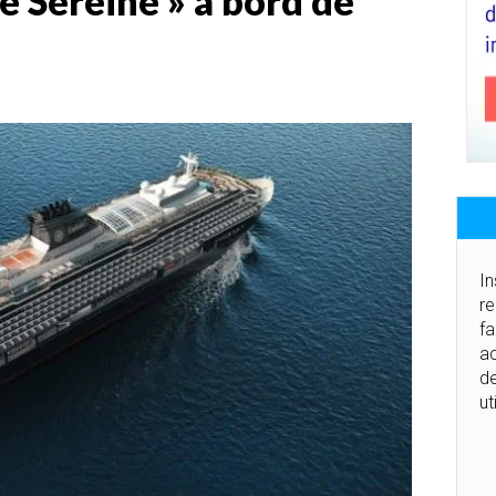
 Sereine » à bord de
In
re
fa
ac
de
ut