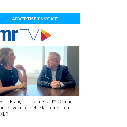
ADVERTISER'S VOICE
evue : François Choquette d’Air Canada
son nouveau rôle et le lancement du
1XLR