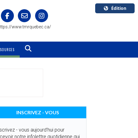
Édition
U.S.A.
ttps://www.tmrquebec.ca/
English
Canada
English
SSOURCES
Canada
Quebec
Français
INSCRIVEZ - VOUS
scrivez - vous aujourd’hui pour
cevoir notre infolettre quotidienne qui