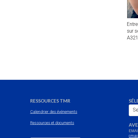
Entr
sur 
A32
RESSOURCES TMR
SÉL
Se
Calendrier des événements
Ressources et documents
AVE
EMAI
cmai