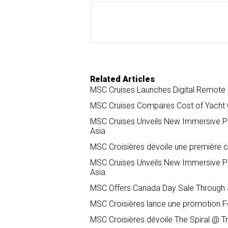
o
d
o
I
k
n
Related Articles
MSC Cruises Launches Digital Remote C
MSC Cruises Compares Cost of Yacht Cl
MSC Cruises Unveils New Immersive P
Asia
MSC Croisières dévoile une première c
MSC Cruises Unveils New Immersive P
Asia
MSC Offers Canada Day Sale Through J
MSC Croisières lance une promotion Fê
MSC Croisières dévoile The Spiral @ T