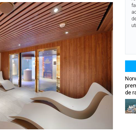
fa
ac
de
ut
Norw
prem
de r