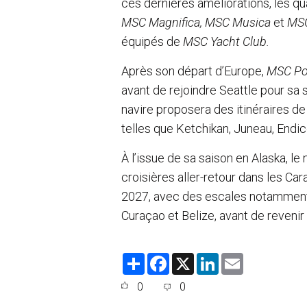
ces dernières améliorations, les q
MSC Magnifica, MSC Musica
et
MSC
équipés de
MSC Yacht Club.
Après son départ d’Europe,
MSC Po
avant de rejoindre Seattle pour sa
navire proposera des itinéraires de
telles que Ketchikan, Juneau, Endico
À l’issue de sa saison en Alaska, l
croisières aller-retour dans les Ca
2027, avec des escales notamment 
Curaçao et Belize, avant de revenir 
S
F
X
L
E
h
a
i
m
a
c
n
a
0
0
r
e
k
i
e
b
e
l