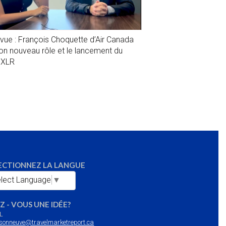
evue : François Choquette d’Air Canada
son nouveau rôle et le lancement du
1XLR
ECTIONNEZ LA LANGUE
lect Language
▼
Z - VOUS UNE IDÉE?
L
sonneuve@travelmarketreport.ca