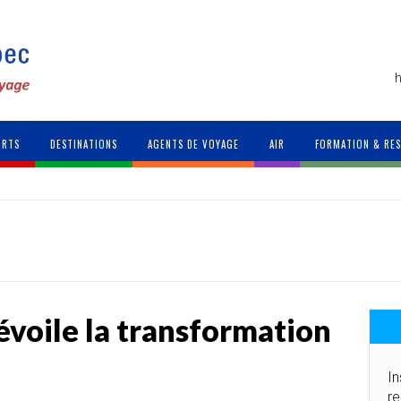
h
ORTS
DESTINATIONS
AGENTS DE VOYAGE
AIR
FORMATION & RE
évoile la transformation
In
re