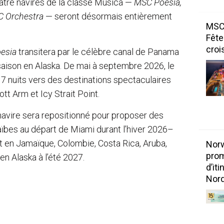
uatre navires de la classe Musica —
MSC Poesia,
 Orchestra
— seront désormais entièrement
MSC 
Fête
croi
esia
transitera par le célèbre canal de Panama
 saison en Alaska. De mai à septembre 2026, le
 7 nuits vers des destinations spectaculaires
tt Arm et Icy Strait Point.
e navire sera repositionné pour proposer des
raïbes au départ de Miami durant l’hiver 2026–
en Jamaïque, Colombie, Costa Rica, Aruba,
Norw
prom
en Alaska à l’été 2027.
d’it
Nord