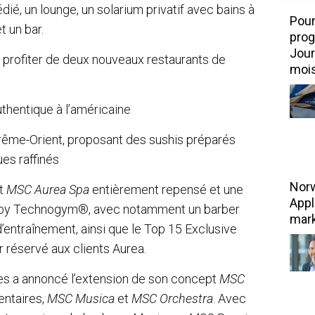
ié, un lounge, un solarium privatif avec bains à
Pour
t un bar.
prog
Jour
profiter de deux nouveaux restaurants de
mois
thentique à l’américaine
trême-Orient, proposant des sushis préparés
ues raffinés
Norw
nt
MSC Aurea Spa
entièrement repensé et une
Appl
 by Technogym®, avec notamment un barber
mark
’entraînement, ainsi que le Top 15 Exclusive
 réservé aux clients Aurea.
res a annoncé l’extension de son concept
MSC
entaires,
MSC Musica
et
MSC Orchestra
. Avec