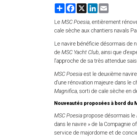
S
F
X
L
E
h
a
i
m
a
c
n
a
r
e
k
i
Le
MSC Poesia
, entièrement rénov
e
b
e
l
cale sèche aux chantiers navals P
o
d
o
I
k
n
Le navire bénéficie désormais de 
de
MSC Yacht Club
, ainsi que d’ex
l’approche de sa très attendue sais
MSC Poesia
est le deuxième navire 
d’une rénovation majeure dans le ch
Magnifica
, sorti de cale sèche en 
Nouveautés proposées à bord du 
MSC Poesia
propose désormais le
dans le navire » de la Compagnie 
service de majordome et de concie