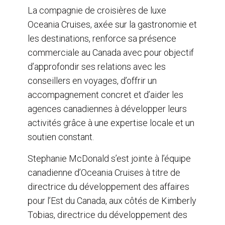
r
e
k
i
La compagnie de croisières de luxe
e
b
e
l
Oceania Cruises, axée sur la gastronomie et
o
d
o
I
les destinations, renforce sa présence
k
n
commerciale au Canada avec pour objectif
d’approfondir ses relations avec les
conseillers en voyages, d’offrir un
accompagnement concret et d’aider les
agences canadiennes à développer leurs
activités grâce à une expertise locale et un
soutien constant.
Stephanie McDonald s’est jointe à l’équipe
canadienne d’Oceania Cruises à titre de
directrice du développement des affaires
pour l’Est du Canada, aux côtés de Kimberly
Tobias, directrice du développement des