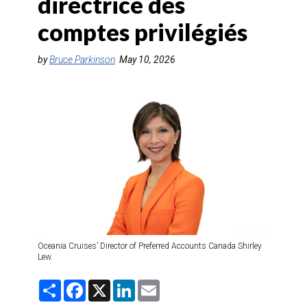
directrice des
AGENTS DE VOYAGE
comptes privilégiés
AIR
by
Bruce Parkinson
May 10, 2026
FORMATION & RESSOURCES
Oceania Cruises’ Director of Preferred Accounts Canada Shirley
Lew.
S
F
X
L
E
h
a
i
m
a
c
n
a