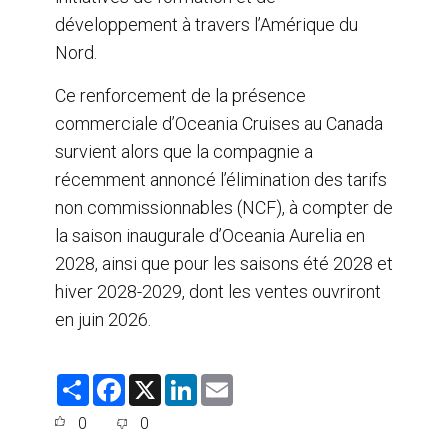
développement à travers l’Amérique du
Nord.
Ce renforcement de la présence
commerciale d’Oceania Cruises au Canada
survient alors que la compagnie a
récemment annoncé l’élimination des tarifs
non commissionnables (NCF), à compter de
la saison inaugurale d’Oceania Aurelia en
2028, ainsi que pour les saisons été 2028 et
hiver 2028-2029, dont les ventes ouvriront
en juin 2026.
S
F
X
L
E
h
a
i
m
a
c
n
a
0
0
r
e
k
i
e
b
e
l