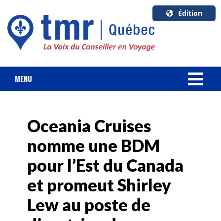
Édition
U.S.A.
English
Canada
English
MENU
Canada
NOUVELLES
Quebec
Français
Oceania Cruises
FORFAIT VACANCES
nomme une BDM
CROISIÈRES
pour l’Est du Canada
HOTELS & RESORTS
et promeut Shirley
Lew au poste de
DESTINATIONS