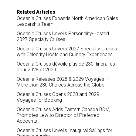
o
d
o
I
Related Articles
k
n
Oceania Cruises Expands North American Sales
Leadership Team
Oceania Cruises Unveils Personality-Hosted
2027 Specialty Cruises
Oceania Cruises Unveils 2027 Specialty Cruises
with Celebrity Hosts and Culinary Experiences
Oceania Cruises dévoile plus de 230 itinéraires
pour 2028 et 2029
Oceania Releases 2028 & 2029 Voyages –
More than 230 Choices Across the Globe
Oceania Cruises Opens 2028 and 2029
Voyages for Booking
Oceania Cruises Adds Eastern Canada BDM,
Promotes Lew to Director of Preferred
Accounts
Oceania Cruises Unveils Inaugural Sailings for