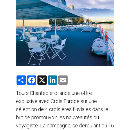
AGENTS DE VOYAGE
AIR
FORMATION & RESSOURCES
S
F
X
L
E
h
a
i
m
a
c
n
a
r
e
k
i
Tours Chanteclerc lance une offre
e
b
e
l
exclusive avec CroisiEurope sur une
o
d
o
I
sélection de 4 croisières fluviales dans le
k
n
but de promouvoir les nouveautés du
voyagiste. La campagne, se déroulant du 16