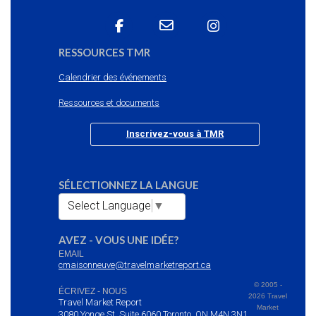
RESSOURCES TMR
Calendrier des événements
Ressources et documents
Inscrivez-vous à TMR
SÉLECTIONNEZ LA LANGUE
Select Language
▼
AVEZ - VOUS UNE IDÉE?
EMAIL
cmaisonneuve@travelmarketreport.ca
© 2005 -
ÉCRIVEZ - NOUS
2026 Travel
Travel Market Report
Market
3080 Yonge St. Suite 6060 Toronto, ON M4N 3N1