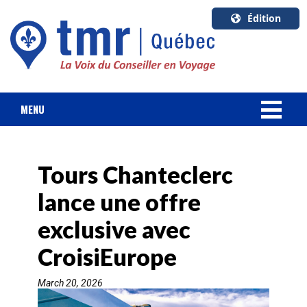
Édition
U.S.A.
English
Canada
English
MENU
Canada
NOUVELLES
Quebec
Français
Tours Chanteclerc
FORFAIT VACANCES
lance une offre
CROISIÈRES
exclusive avec
HOTELS & RESORTS
CroisiEurope
March 20, 2026
DESTINATIONS