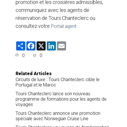
promotion et les croisières admissibles,
communiquez avec les agents de
réservation de Tours Chanteclerc ou
consultez votre
Portail agent.
S
F
X
L
E
h
a
i
m
a
c
n
a
0
0
r
e
k
i
e
b
e
l
o
d
o
I
Related Articles
k
n
Circuits de luxe : Tours Chanteclerc cible le
Portugal et le Maroc
Tours Chanteclerc lance son nouveau
programme de formations pour les agents de
voyages
Tours Chanteclerc annonce une promotion
spéciale avec Norwegian Cruise Line