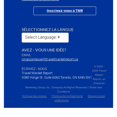
Inscrivez-vous à TMR
SÉLECTIONNEZ LA LANGUE
Select Language
▼
AVEZ - VOUS UNE IDÉE?
EMAIL
cmaisonneuve@travelmarketreport.ca
© 2005 -
ÉCRIVEZ - NOUS
2026 Travel
Travel Market Report
Market
3080 Yonge St. Suite 6060 Toronto, ON M4N 3N1
Report, an
American
Marketing Group Inc. Company All Rights Reserved | Terms and
Conditions
Politique des cookies
Politique de confidentialité
Manage cookie
preferences