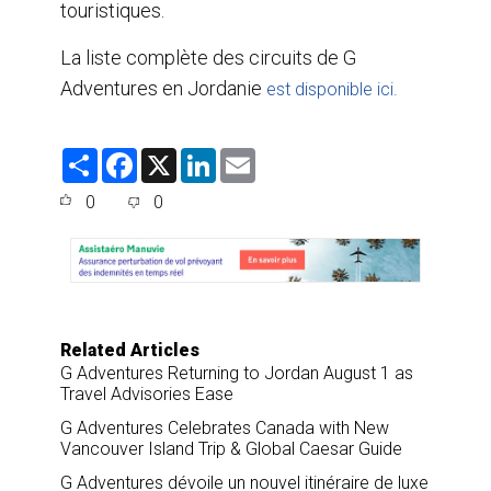
touristiques.
La liste complète des circuits de G
Adventures en Jordanie
est disponible ici.
S
F
X
L
E
h
a
i
m
a
c
n
a
0
0
r
e
k
i
e
b
e
l
o
d
o
I
k
n
Related Articles
G Adventures Returning to Jordan August 1 as
Travel Advisories Ease
G Adventures Celebrates Canada with New
Vancouver Island Trip & Global Caesar Guide
G Adventures dévoile un nouvel itinéraire de luxe