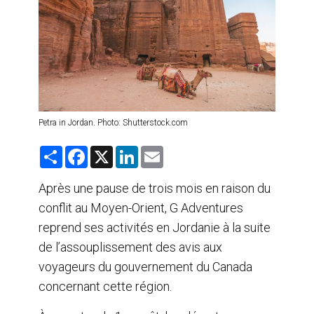
AGENTS DE VOYAGE
AIR
FORMATION & RESSOURCES
Petra in Jordan. Photo: Shutterstock.com
S
F
X
L
E
h
a
i
m
a
c
n
a
r
e
k
i
Après une pause de trois mois en raison du
e
b
e
l
conflit au Moyen-Orient, G Adventures
o
d
o
I
reprend ses activités en Jordanie à la suite
k
n
de l’assouplissement des avis aux
voyageurs du gouvernement du Canada
concernant cette région.