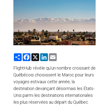
AGENTS DE VOYAGE
AIR
FORMATION & RESSOURCES
S
F
X
L
E
h
a
i
m
a
c
n
a
r
e
k
i
FlightHub
révèle qu’un nombre croissant de
e
b
e
l
Québécois choisissent le Maroc pour leurs
o
d
o
I
voyages estivaux cette année, la
k
n
destination devançant désormais les États-
Unis parmi les destinations internationales
les plus réservées au départ du Québec.