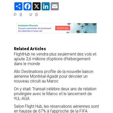
S
F
X
L
E
h
a
i
m
a
c
n
a
0
0
r
e
k
i
e
b
e
l
o
d
o
I
k
n
Related Articles
FlightHub ne vendra plus seulement des vols et
ajoute 2,6 millions d’options d’hébergement
dans le monde
Allo Destinations profite de la nouvelle liaison
aérienne Montréal-Agadir pour dévoiler un
nouveau circuit au Maroc
On y était: Transat célèbre deux ans de relation
privilégiée avec le Maroc et le lancement de
YUL-AGA
Selon Flight Hub, les réservations aériennes sont
en hausse de 67% à l’approche de la FIFA