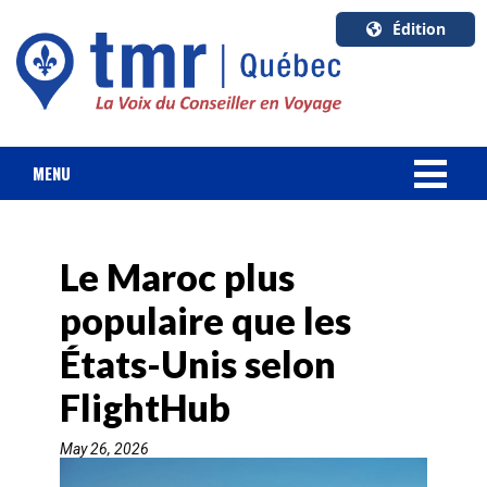
Édition
U.S.A.
English
Canada
English
MENU
Canada
NOUVELLES
Quebec
Français
Le Maroc plus
FORFAIT VACANCES
populaire que les
CROISIÈRES
États-Unis selon
HOTELS & RESORTS
FlightHub
May 26, 2026
DESTINATIONS