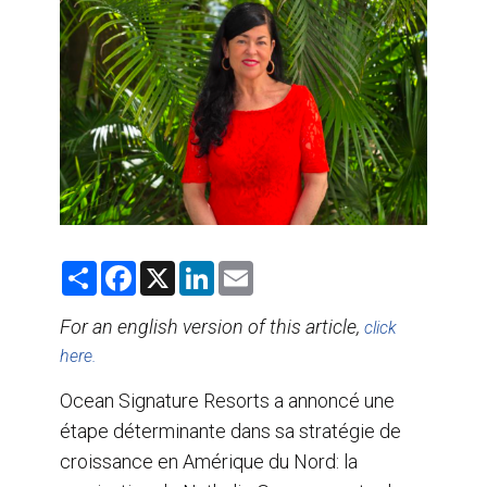
AGENTS DE VOYAGE
AIR
FORMATION & RESSOURCES
S
F
X
L
E
h
a
i
m
a
c
n
a
r
e
k
i
For an english version of this article,
click
e
b
e
l
here.
o
d
o
I
k
n
Ocean Signature Resorts a annoncé une
étape déterminante dans sa stratégie de
croissance en Amérique du Nord: la