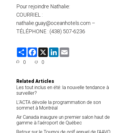
Pour rejoindre Nathalie:
COURRIEL :
nathalie.guay@oceanhotels.com –
TÉLÉPHONE : (438) 507-6236
S
F
X
L
E
h
a
i
m
a
c
n
a
0
0
r
e
k
i
e
b
e
l
o
d
o
I
Related Articles
k
n
Les tout inclus en été: la nouvelle tendance à
surveiller?
L’ACTA dévoile la programmation de son
sommet à Montréal
Air Canada inaugure un premier salon haut de
gamme à l’aéroport de Québec
Retour sur le Tournoi de golf annuel de l’AAVQ