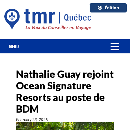
Édition
U.S.A.
English
Canada
English
MENU
Canada
NOUVELLES
Quebec
Français
Nathalie Guay rejoint
FORFAIT VACANCES
Ocean Signature
CROISIÈRES
Resorts au poste de
HOTELS & RESORTS
BDM
February 23, 2026
DESTINATIONS