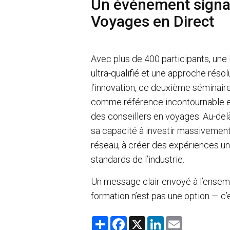
Un événement signat
Voyages en Direct
Avec plus de 400 participants, une
ultra-qualifié et une approche rés
l’innovation, ce deuxième séminair
comme référence incontournable 
des conseillers en voyages. Au-de
sa capacité à investir massivemen
réseau, à créer des expériences u
standards de l’industrie.
Un message clair envoyé à l’ensem
formation n’est pas une option — c
S
F
X
L
E
h
a
i
m