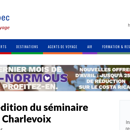
h
ORTS
DESTINATIONS
AGENTS DE VOYAGE
AIR
FORMATION & RE
édition du séminaire
 Charlevoix
In
re