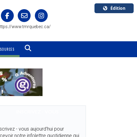
Édition
U.S.A.
ttps://www.tmrquebec.ca/
English
Canada
English
SSOURCES
Canada
Quebec
Français
INSCRIVEZ - VOUS
scrivez - vous aujourd’hui pour
cevoir notre infolettre quotidienne qui