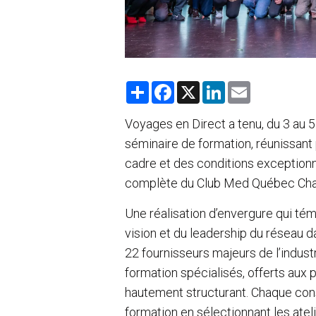
S
F
X
L
E
h
a
i
m
a
c
n
a
r
e
k
i
Voyages en Direct a tenu, du 3 au 
e
b
e
l
séminaire de formation, réunissant
o
d
o
I
cadre et des conditions exceptionnel
k
n
complète du Club Med Québec Char
Une réalisation d’envergure qui tém
vision et du leadership du réseau da
22 fournisseurs majeurs de l’indust
formation spécialisés, offerts aux 
hautement structurant. Chaque cons
formation en sélectionnant les ate