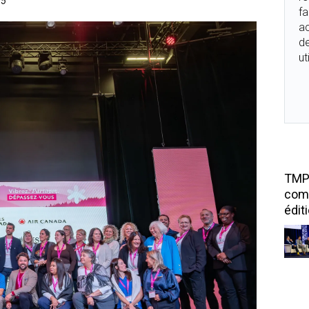
25
fa
ac
de
ut
TMP 
com
édit