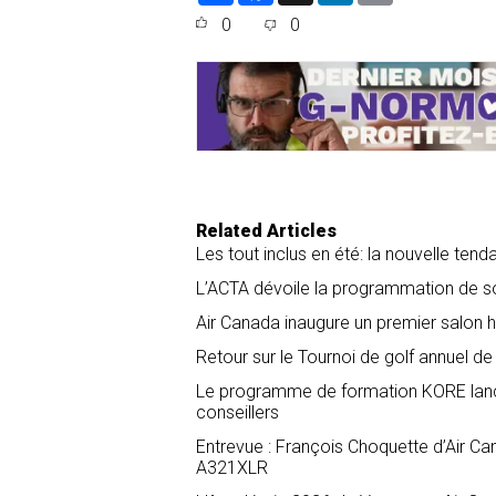
a
c
n
a
0
0
r
e
k
i
e
b
e
l
o
d
o
I
k
n
Related Articles
Les tout inclus en été: la nouvelle tend
L’ACTA dévoile la programmation de 
Air Canada inaugure un premier salon
Retour sur le Tournoi de golf annuel
Le programme de formation KORE lance
conseillers
Entrevue : François Choquette d’Air Ca
A321XLR