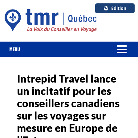
Édition
U.S.A.
English
Canada
English
MENU
Canada
NOUVELLES
Quebec
Français
Intrepid Travel lance
FORFAIT VACANCES
un incitatif pour les
CROISIÈRES
conseillers canadiens
HOTELS & RESORTS
sur les voyages sur
mesure en Europe de
DESTINATIONS