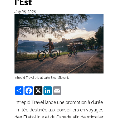
l’Est
AGENTS DE VOYAGE
July 06, 2026
AIR
FORMATION & RESSOURCES
Intrepid Travel trip at Lake Bled, Slovenia.
S
F
X
L
E
h
a
i
m
a
c
n
a
r
e
k
i
Intrepid Travel lance une promotion à durée
e
b
e
l
limitée destinée aux conseillers en voyages
o
d
o
I
des États-Unis et du Canada afin de stimuler
k
n