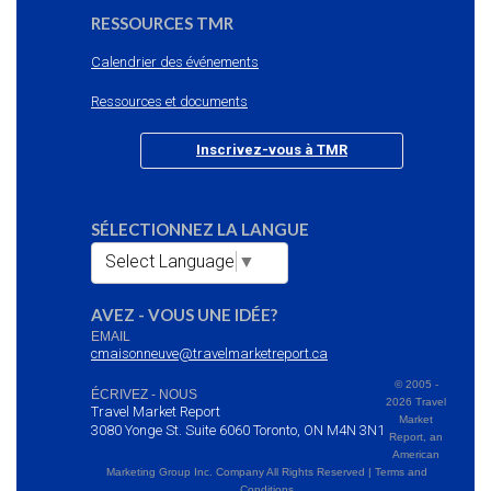
RESSOURCES TMR
Calendrier des événements
Ressources et documents
Inscrivez-vous à TMR
SÉLECTIONNEZ LA LANGUE
Select Language
▼
AVEZ - VOUS UNE IDÉE?
EMAIL
cmaisonneuve@travelmarketreport.ca
© 2005 -
ÉCRIVEZ - NOUS
2026 Travel
Travel Market Report
Market
3080 Yonge St. Suite 6060 Toronto, ON M4N 3N1
Report, an
American
Marketing Group Inc. Company All Rights Reserved | Terms and
Conditions