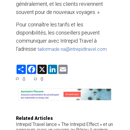
généralement, et les clients reviennent
souvent pour de nouveaux voyages. »
Pour connaître les tarifs et les
disponibilités, les conseillers peuvent
communiquer avec Intrepid Travel à
l’adresse
.
tailormade.na@intrepidtravel.com
S
F
X
L
E
h
a
i
m
a
c
n
a
0
0
r
e
k
i
e
b
e
l
o
d
o
I
k
n
Related Articles
Intrepid Travel lance « The Intrepid Effect » et un
concours avec un voyage au Pérou à gagner