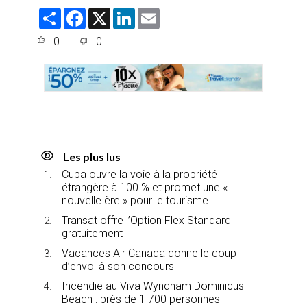
S
F
X
L
E
h
a
i
m
a
c
n
a
0
0
r
e
k
i
e
b
e
l
o
d
o
I
k
n
Les plus lus
Cuba ouvre la voie à la propriété
étrangère à 100 % et promet une «
nouvelle ère » pour le tourisme
Transat offre l’Option Flex Standard
gratuitement
Vacances Air Canada donne le coup
d’envoi à son concours
Incendie au Viva Wyndham Dominicus
Beach : près de 1 700 personnes