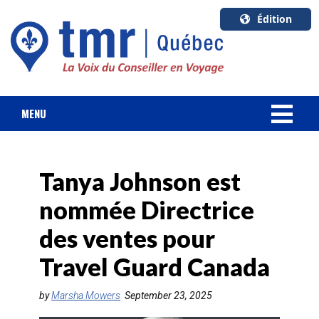
Édition
U.S.A.
English
Canada
English
MENU
Canada
NOUVELLES
Quebec
Français
Tanya Johnson est
FORFAIT VACANCES
nommée Directrice
CROISIÈRES
des ventes pour
HOTELS & RESORTS
Travel Guard Canada
DESTINATIONS
by
Marsha Mowers
September 23, 2025