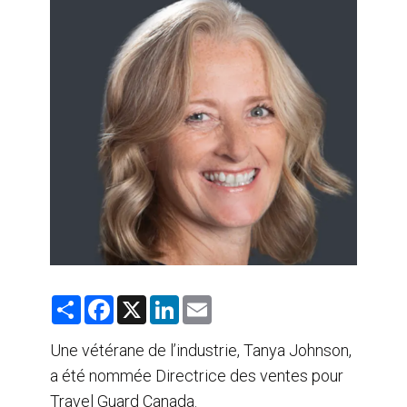
AGENTS DE VOYAGE
AIR
FORMATION & RESSOURCES
S
F
X
L
E
h
a
i
m
a
c
n
a
r
e
k
i
Une vétérane de l’industrie, Tanya Johnson,
e
b
e
l
a été nommée Directrice des ventes pour
o
d
o
I
Travel Guard Canada.
k
n