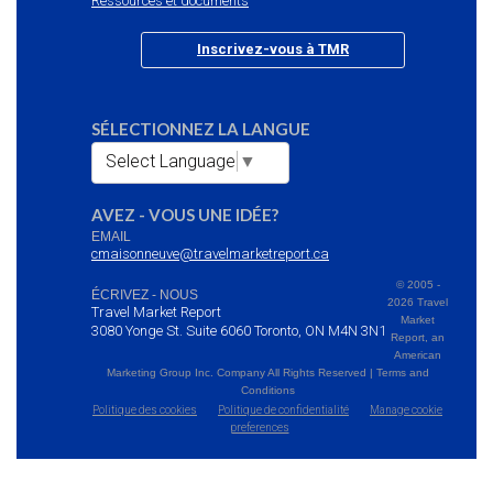
Ressources et documents
Inscrivez-vous à TMR
SÉLECTIONNEZ LA LANGUE
Select Language
▼
AVEZ - VOUS UNE IDÉE?
EMAIL
cmaisonneuve@travelmarketreport.ca
© 2005 -
ÉCRIVEZ - NOUS
2026 Travel
Travel Market Report
Market
3080 Yonge St. Suite 6060 Toronto, ON M4N 3N1
Report, an
American
Marketing Group Inc. Company All Rights Reserved | Terms and
Conditions
Politique des cookies
Politique de confidentialité
Manage cookie
preferences