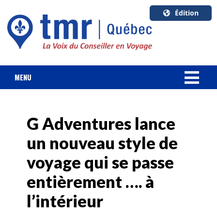
Édition
U.S.A.
English
Canada
English
MENU
Canada
NOUVELLES
Quebec
Français
G Adventures lance
FORFAIT VACANCES
un nouveau style de
CROISIÈRES
voyage qui se passe
HOTELS & RESORTS
entièrement …. à
l’intérieur
DESTINATIONS