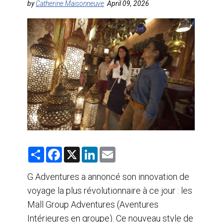
by
Catherine Maisonneuve
April 09, 2026
AGENTS DE VOYAGE
AIR
FORMATION & RESSOURCES
S
F
X
L
E
h
a
i
m
a
c
n
a
r
e
k
i
G Adventures a annoncé son innovation de
e
b
e
l
voyage la plus révolutionnaire à ce jour : les
o
d
o
I
Mall Group Adventures (Aventures
k
n
Intérieures en groupe). Ce nouveau style de