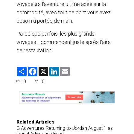
voyageurs l’aventure ultime axée sur la
commodité, avec tout ce dont vous avez
besoin à portée de main.
Parce que parfois, les plus grands
voyages… commencent juste après l’aire
de restauration.
S
F
X
L
E
h
a
i
m
a
c
n
a
0
0
r
e
k
i
e
b
e
l
o
d
o
I
k
n
Related Articles
G Adventures Returning to Jordan August 1 as
Travel Advisories Ease