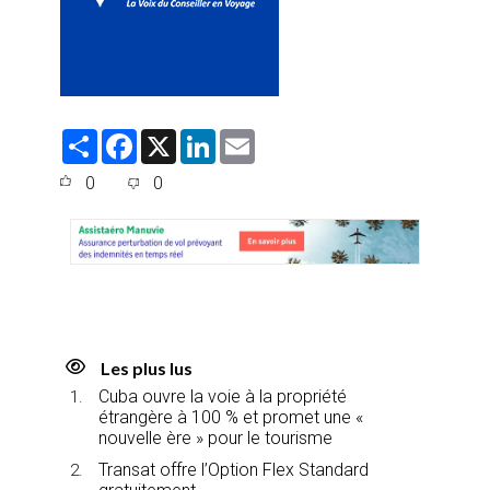
S
F
X
L
E
h
a
i
m
a
c
n
a
0
0
r
e
k
i
e
b
e
l
o
d
o
I
k
n
Les plus lus
Cuba ouvre la voie à la propriété
étrangère à 100 % et promet une «
nouvelle ère » pour le tourisme
Transat offre l’Option Flex Standard