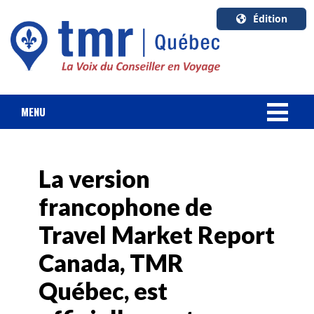
Édition
U.S.A.
English
Canada
English
MENU
Canada
NOUVELLES
Quebec
Français
La version
FORFAIT VACANCES
francophone de
CROISIÈRES
Travel Market Report
HOTELS & RESORTS
Canada, TMR
Québec, est
DESTINATIONS