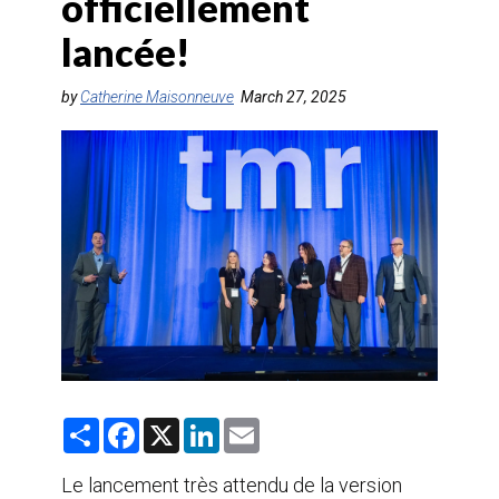
officiellement
AGENTS DE VOYAGE
lancée!
AIR
by
Catherine Maisonneuve
March 27, 2025
FORMATION & RESSOURCES
S
F
X
L
E
h
a
i
m
a
c
n
a
r
e
k
i
Le lancement très attendu de la version
e
b
e
l