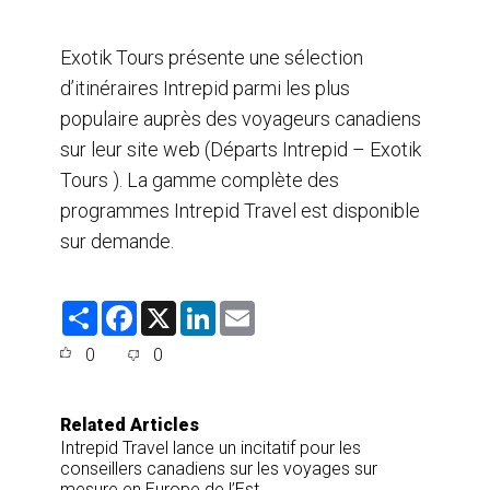
Exotik Tours présente une sélection
d’itinéraires Intrepid parmi les plus
populaire auprès des voyageurs canadiens
sur leur site web (Départs Intrepid – Exotik
Tours ). La gamme complète des
programmes Intrepid Travel est disponible
sur demande.
S
F
X
L
E
h
a
i
m
a
c
n
a
0
0
r
e
k
i
e
b
e
l
o
d
o
I
Related Articles
k
n
Intrepid Travel lance un incitatif pour les
conseillers canadiens sur les voyages sur
mesure en Europe de l’Est