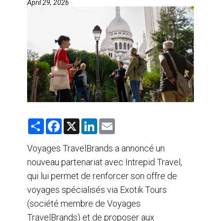
April 29, 2026
AGENTS DE VOYAGE
AIR
FORMATION & RESSOURCES
S
F
X
L
E
h
a
i
m
a
c
n
a
r
e
k
i
Voyages TravelBrands a annoncé un
e
b
e
l
nouveau partenariat avec Intrepid Travel,
o
d
o
I
qui lui permet de renforcer son offre de
k
n
voyages spécialisés via Exotik Tours
(société membre de Voyages
TravelBrands) et de proposer aux