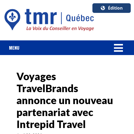
Édition
U.S.A.
English
Canada
English
MENU
Canada
NOUVELLES
Quebec
Français
Voyages
FORFAIT VACANCES
TravelBrands
CROISIÈRES
annonce un nouveau
HOTELS & RESORTS
partenariat avec
Intrepid Travel
DESTINATIONS