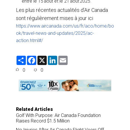
entre le 15 août et le 21 août 2025.
Les plus récentes actualités d’Air Canada
sont régulièrement mises à jour ici
https://www.aircanada.com/us/fr/aco/home/bo
ok/travel-news-and-updates/2025/ac-
action.html#/
S
F
X
L
E
h
a
i
m
a
c
n
a
0
0
r
e
k
i
e
b
e
l
o
d
o
I
k
n
Related Articles
Golf With Purpose: Air Canada Foundation
Raises Record $1.5 Million
No Injuries After Air Canada Flight Veers Off