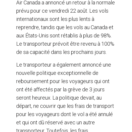
r
e
k
i
Air Canada a annoncé un retour à la normale
e
b
e
l
prévu pour ce vendredi 22 août. Les vols
o
d
o
I
internationaux sont les plus lents à
k
n
reprendre, tandis que les vols au Canada et
aux États-Unis sont rétablis à plus de 98%.
Le transporteur prévoit être revenu à 100%
de sa capacité dans les prochains jours.
Le transporteur a également annoncé une
nouvelle politique exceptionnelle de
reboursement pour les voyageurs qui ont
ont été affectés par la grève de 3 jours
seront heureux. La politique devait, au
départ, ne couvrir que les frais de transport
pour les voyageurs dont le vol a été annulé
et qui ont dû réservé avec un autre
transporteur. Toutefois, les frais