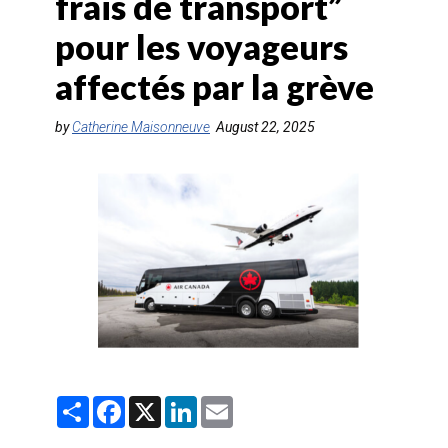
frais de transport”
AGENTS DE VOYAGE
pour les voyageurs
AIR
affectés par la grève
FORMATION & RESSOURCES
by
Catherine Maisonneuve
August 22, 2025
S
F
X
L
E
h
a
i
m
a
c
n
a