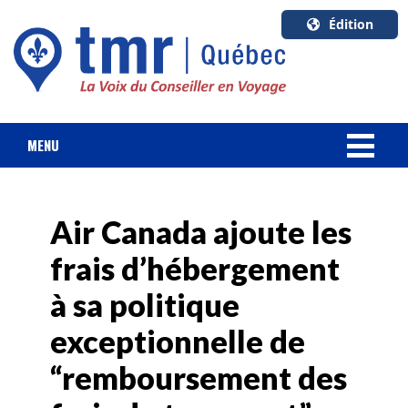
Édition
U.S.A.
English
Canada
English
MENU
Canada
NOUVELLES
Quebec
Français
Air Canada ajoute les
FORFAIT VACANCES
frais d’hébergement
CROISIÈRES
à sa politique
HOTELS & RESORTS
exceptionnelle de
“remboursement des
DESTINATIONS