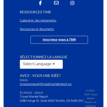
RESSOURCES TMR
Calendrier des événements
Ressources et documents
Inscrivez-vous à TMR
SÉLECTIONNEZ LA LANGUE
Select Language
▼
AVEZ - VOUS UNE IDÉE?
EMAIL
cmaisonneuve@travelmarketreport.ca
© 2005 -
ÉCRIVEZ - NOUS
2026 Travel
Travel Market Report
Market
3080 Yonge St. Suite 6060 Toronto, ON M4N 3N1
Report, an
American