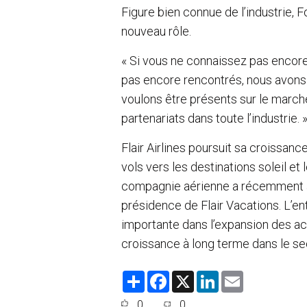
Figure bien connue de l’industrie, 
nouveau rôle.
« Si vous ne connaissez pas encore
pas encore rencontrés, nous avons h
voulons être présents sur le marché
partenariats dans toute l’industrie. 
Flair Airlines poursuit sa croissanc
vols vers les destinations soleil et
compagnie aérienne a récemment a
présidence de Flair Vacations. L’en
importante dans l’expansion des act
croissance à long terme dans le sec
S
F
X
L
E
h
a
i
m
a
c
n
a
0
0