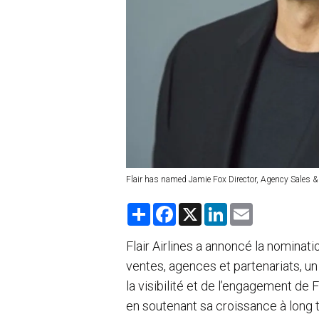
Flair has named Jamie Fox Director, Agency Sales &
S
F
X
L
E
h
a
i
m
a
c
n
a
r
e
k
i
Flair Airlines a annoncé la nominat
e
b
e
l
ventes, agences et partenariats, un
o
d
o
I
la visibilité et de l’engagement de 
k
n
en soutenant sa croissance à long 