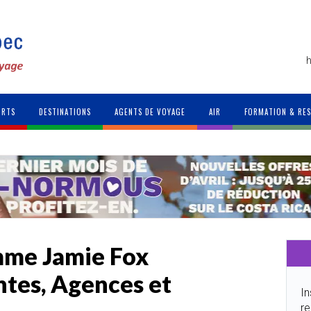
h
ORTS
DESTINATIONS
AGENTS DE VOYAGE
AIR
FORMATION & RE
omme Jamie Fox
ntes, Agences et
In
re