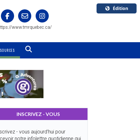
Édition
U.S.A.
ttps://www.tmrquebec.ca/
English
Canada
English
SSOURCES
Canada
Quebec
Français
INSCRIVEZ - VOUS
scrivez - vous aujourd’hui pour
cevoir notre infolettre quotidienne qui