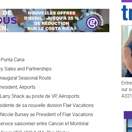
l-Punta Cana
y Sales and Partnerships
 Inaugural Seasonal Route
Entr
resident, Airports
sur 
A32
e Larry Shack au poste de VP, Aéroports
idente de sa nouvelle division Flair Vacations
icole Bursey as President of Flair Vacations
 service saisonnier entre Cancùn et Montréal