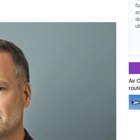
fa
ac
de
ut
Air 
rout