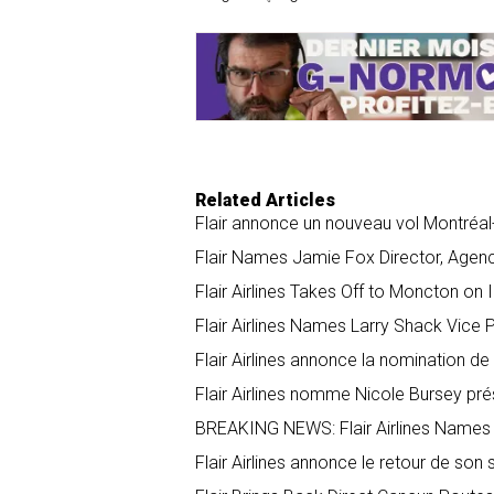
r
e
k
i
e
b
e
l
o
d
o
I
k
n
Related Articles
Flair annonce un nouveau vol Montréa
Flair Names Jamie Fox Director, Agenc
Flair Airlines Takes Off to Moncton on
Flair Airlines Names Larry Shack Vice P
Flair Airlines annonce la nomination d
Flair Airlines nomme Nicole Bursey prés
BREAKING NEWS: Flair Airlines Names N
Flair Airlines annonce le retour de son