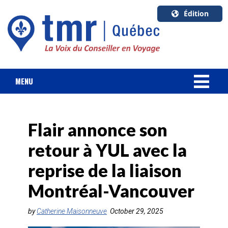
Édition
U.S.A.
English
Canada
English
MENU
Canada
NOUVELLES
Quebec
Français
Flair annonce son
FORFAIT VACANCES
retour à YUL avec la
CROISIÈRES
reprise de la liaison
HOTELS & RESORTS
Montréal-Vancouver
DESTINATIONS
by
Catherine Maisonneuve
October 29, 2025