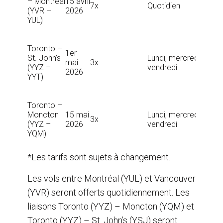
– Montréal
15 avril
124 
7x
Quotidien
(YVR –
2026
YUL-
YUL)
YVR :
139 
YYZ-
Toronto –
YYT :
1er
St. John’s
Lundi, mercredi,
114 
mai
3x
(YYZ –
vendredi
YYT-
2026
YYT)
YYZ :
134 
YYZ-
Toronto –
YQM :
Moncton
15 mai
Lundi, mercredi,
129 
3x
(YYZ –
2026
vendredi
YQM-
YQM)
YYZ :
124 
*Les tarifs sont sujets à changement.
Les vols entre Montréal (YUL) et Vancouver
(YVR) seront offerts quotidiennement. Les
liaisons Toronto (YYZ) – Moncton (YQM) et
Toronto (YYZ) – St. John’s (YSJ) seront