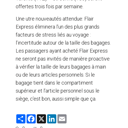
offertes trois fois par semaine.
Une utre nouveautés attendue: Flair
Express éliminera l’un des plus grands
facteurs de stress liés au voyage :
l’incertitude autour de la taille des bagages.
Les passagers ayant acheté Flair Express
ne seront pas invités de manière proactive
à vérifier la taille de leurs bagages à main
ou de leurs articles personnels. Si le
bagage tient dans le compartiment
supérieur et l’article personnel sous le
siège, c’est bon, aussi simple que ça.
S
F
X
L
E
h
a
i
m
a
c
n
a