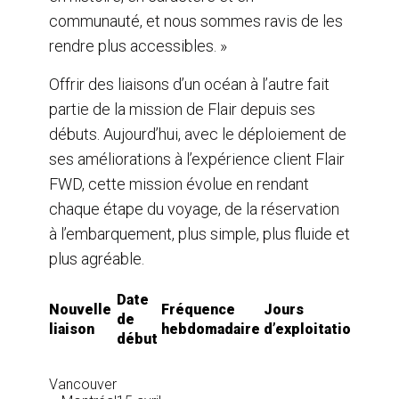
communauté, et nous sommes ravis de les
rendre plus accessibles. »
Offrir des liaisons d’un océan à l’autre fait
partie de la mission de Flair depuis ses
débuts. Aujourd’hui, avec le déploiement de
ses améliorations à l’expérience client Flair
FWD, cette mission évolue en rendant
chaque étape du voyage, de la réservation
à l’embarquement, plus simple, plus fluide et
plus agréable.
Tarif
Date
Nouvelle
Fréquence
Jours
de
de
liaison
hebdomadaire
d’exploitation
dépa
début
(CAD
YVR-
Vancouver
YUL :