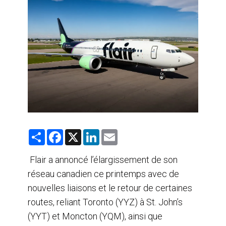
AGENTS DE VOYAGE
AIR
FORMATION & RESSOURCES
S
F
X
L
E
h
a
i
m
a
c
n
a
r
e
k
i
Flair a annoncé l’élargissement de son
e
b
e
l
réseau canadien ce printemps avec de
o
d
o
I
nouvelles liaisons et le retour de certaines
k
n
routes, reliant Toronto (YYZ) à St. John’s
(YYT) et Moncton (YQM), ainsi que