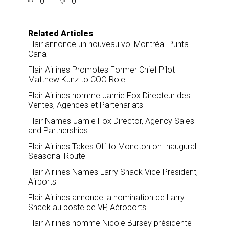
0
0
r
e
k
i
e
b
e
l
o
d
o
I
Related Articles
k
n
Flair annonce un nouveau vol Montréal-Punta
Cana
Flair Airlines Promotes Former Chief Pilot
Matthew Kunz to COO Role
Flair Airlines nomme Jamie Fox Directeur des
Ventes, Agences et Partenariats
Flair Names Jamie Fox Director, Agency Sales
and Partnerships
Flair Airlines Takes Off to Moncton on Inaugural
Seasonal Route
Flair Airlines Names Larry Shack Vice President,
Airports
Flair Airlines annonce la nomination de Larry
Shack au poste de VP, Aéroports
Flair Airlines nomme Nicole Bursey présidente