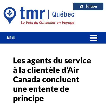
Édition
U.S.A.
English
Canada
English
MENU
Canada
NOUVELLES
Quebec
Français
Les agents du service
FORFAIT VACANCES
à la clientèle d’Air
CROISIÈRES
Canada concluent
HOTELS & RESORTS
une entente de
principe
DESTINATIONS