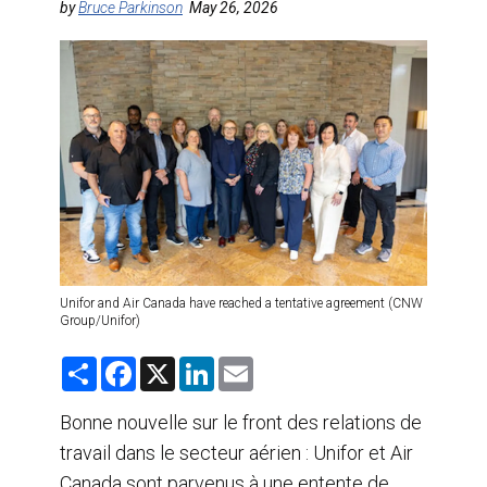
by
Bruce Parkinson
May 26, 2026
AGENTS DE VOYAGE
AIR
FORMATION & RESSOURCES
Unifor and Air Canada have reached a tentative agreement (CNW
Group/Unifor)
S
F
X
L
E
h
a
i
m
a
c
n
a
r
e
k
i
Bonne nouvelle sur le front des relations de
e
b
e
l
travail dans le secteur aérien : Unifor et Air
o
d
o
I
Canada sont parvenus à une entente de
k
n