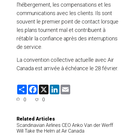
l’hébergement, les compensations et les
communications avec les clients. Ils sont
souvent le premier point de contact lorsque
les plans tournent mal et contribuent à
rétablir la confiance après des interruptions
de service.
La convention collective actuelle avec Air
Canada est arrivée à échéance le 28 février.
S
F
X
L
E
h
a
i
m
a
c
n
a
0
0
r
e
k
i
e
b
e
l
o
d
o
I
Related Articles
k
n
Scandinavian Airlines CEO Anko Van der Werff
Will Take the Helm at Air Canada