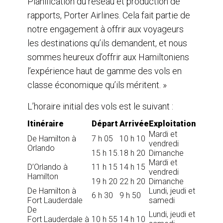
Planification du réseau et production de
rapports, Porter Airlines. Cela fait partie de
notre engagement à offrir aux voyageurs
les destinations qu’ils demandent, et nous
sommes heureux d’offrir aux Hamiltoniens
l’expérience haut de gamme des vols en
classe économique qu’ils méritent. »
L’horaire initial des vols est le suivant :
Itinéraire
Départ
Arrivée
Exploitation
Mardi et
De Hamilton à
7 h 05
10 h 10
vendredi
Orlando
15 h 15.
18 h 20
Dimanche
Mardi et
D’Orlando à
11 h 15
14 h 15
vendredi
Hamilton
19 h 20
22 h 20
Dimanche
De Hamilton à
Lundi, jeudi et
6 h 30
9 h 50
Fort Lauderdale
samedi
De
Lundi, jeudi et
Fort Lauderdale à
10 h 55
14 h 10