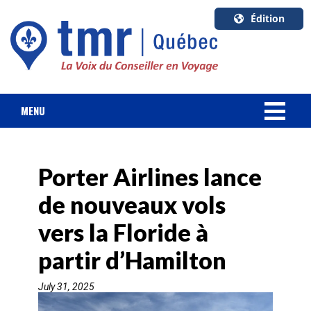
Édition
U.S.A.
English
Canada
English
MENU
Canada
NOUVELLES
Quebec
Français
Porter Airlines lance
FORFAIT VACANCES
de nouveaux vols
CROISIÈRES
vers la Floride à
HOTELS & RESORTS
partir d’Hamilton
July 31, 2025
DESTINATIONS