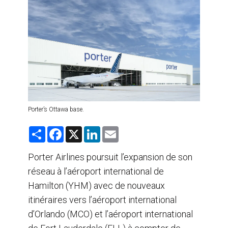
AGENTS DE VOYAGE
AIR
FORMATION & RESSOURCES
Porter’s Ottawa base.
S
F
X
L
E
h
a
i
m
a
c
n
a
r
e
k
i
Porter Airlines poursuit l’expansion de son
e
b
e
l
réseau à l’aéroport international de
o
d
o
I
Hamilton (YHM) avec de nouveaux
k
n
itinéraires vers l’aéroport international
d’Orlando (MCO) et l’aéroport international