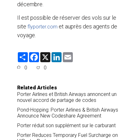
décembre.
Il est possible de réserver des vols sur le
site
et auprès des agents de
flyporter.com
voyage.
S
F
X
L
E
h
a
i
m
a
c
n
a
0
0
r
e
k
i
e
b
e
l
o
d
o
I
Related Articles
k
n
Porter Airlines et British Airways annoncent un
nouvel accord de partage de codes
Pond-Hopping: Porter Airlines & British Airways
Announce New Codeshare Agreement
Porter réduit son supplément sur le carburant
Porter Reduces Temporary Fuel Surcharge on