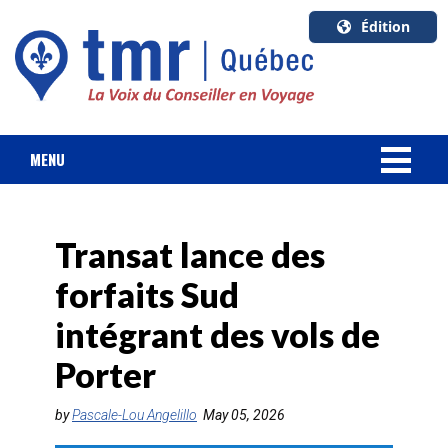
Édition
U.S.A.
English
Canada
English
MENU
Canada
NOUVELLES
Quebec
Français
Transat lance des
FORFAIT VACANCES
forfaits Sud
CROISIÈRES
intégrant des vols de
HOTELS & RESORTS
Porter
DESTINATIONS
by
Pascale-Lou Angelillo
May 05, 2026