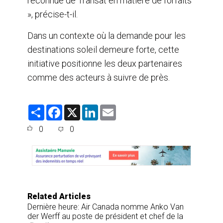
reconnue de Transat en matière de forfaits
», précise-t-il.
Dans un contexte où la demande pour les
destinations soleil demeure forte, cette
initiative positionne les deux partenaires
comme des acteurs à suivre de près.
S
F
X
L
E
h
a
i
m
a
c
n
a
0
0
r
e
k
i
e
b
e
l
o
d
o
I
k
n
Related Articles
Dernière heure: Air Canada nomme Anko Van
der Werff au poste de président et chef de la