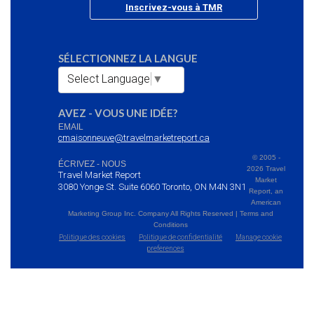
Inscrivez-vous à TMR
SÉLECTIONNEZ LA LANGUE
Select Language
▼
AVEZ - VOUS UNE IDÉE?
EMAIL
cmaisonneuve@travelmarketreport.ca
© 2005 -
ÉCRIVEZ - NOUS
2026 Travel
Travel Market Report
Market
3080 Yonge St. Suite 6060 Toronto, ON M4N 3N1
Report, an
American
Marketing Group Inc. Company All Rights Reserved | Terms and
Conditions
Politique des cookies
Politique de confidentialité
Manage cookie
preferences