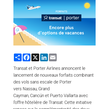
AGENTS DE VOYAGE
AIR
FORMATION & RESSOURCES
S
F
X
L
E
h
a
i
m
a
c
n
a
r
e
k
i
Transat et Porter Airlines annoncent le
e
b
e
l
lancement de nouveaux forfaits combinant
o
d
o
I
des vols sans escale de Porter
k
n
vers Nassau, Grand
Cayman, Cancún et Puerto Vallarta avec
l’offre hôtelière de Transat. Cette initiative