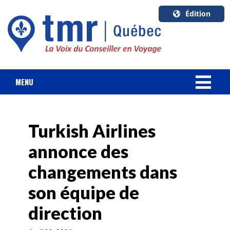
Édition
U.S.A.
English
Canada
English
MENU
Canada
NOUVELLES
Quebec
Français
Turkish Airlines
FORFAIT VACANCES
annonce des
CROISIÈRES
changements dans
HOTELS & RESORTS
son équipe de
direction
DESTINATIONS