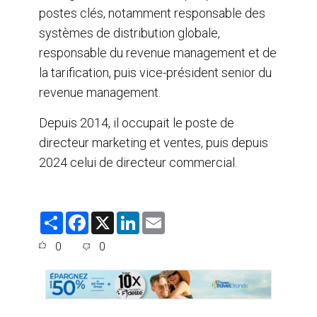
postes clés, notamment responsable des
systèmes de distribution globale,
responsable du revenue management et de
la tarification, puis vice-président senior du
revenue management.
Depuis 2014, il occupait le poste de
directeur marketing et ventes, puis depuis
2024 celui de directeur commercial.
S
F
X
L
E
h
a
i
m
a
c
n
a
0
0
r
e
k
i
e
b
e
l
o
d
o
I
k
n