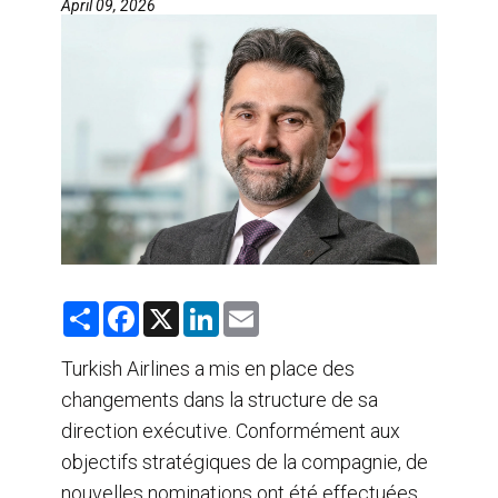
April 09, 2026
AGENTS DE VOYAGE
AIR
FORMATION & RESSOURCES
S
F
X
L
E
h
a
i
m
a
c
n
a
r
e
k
i
Turkish Airlines a mis en place des
e
b
e
l
changements dans la structure de sa
o
d
o
I
direction exécutive. Conformément aux
k
n
objectifs stratégiques de la compagnie, de
nouvelles nominations ont été effectuées