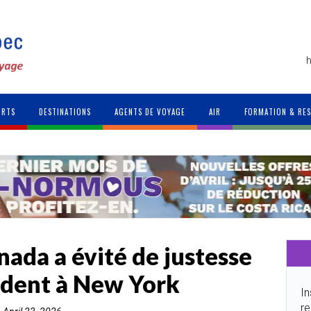
h
ORTS
DESTINATIONS
AGENTS DE VOYAGE
AIR
FORMATION & RE
nada a évité de justesse
ident à New York
In
re