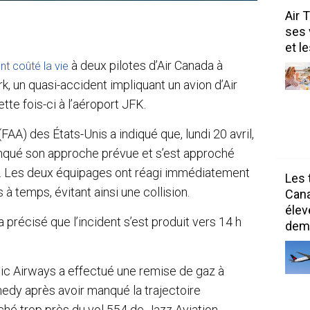
Air 
ses 
et l
à deux pilotes d’Air Canada à
nt coûté la vie
, un quasi-accident impliquant un avion d’Air
ette fois-ci à l’aéroport JFK.
FAA) des États-Unis a indiqué que, lundi 20 avril,
nqué son approche prévue et s’est approché
da. Les deux équipages ont réagi immédiatement
Les 
à temps, évitant ainsi une collision.
Can
élev
 précisé que l’incident s’est produit vers 14 h
dem
ic Airways a effectué une remise de gaz à
nnedy après avoir manqué la trajectoire
ché trop près du vol 554 de Jazz Aviation,