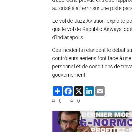
autorisé à atterrir sur une piste pa
Le vol de Jazz Aviation, exploité po
que le vol de Republic Airways, opé
d’Indianapolis.
Ces incidents relancent le débat sur
contrôleurs aériens font face à un
personnel et de conditions de trava
gouvernement.
S
F
X
L
E
h
a
i
m
a
c
n
a
0
0
r
e
k
i
e
b
e
l
o
d
o
I
k
n