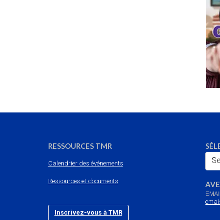
RESSOURCES TMR
SÉL
Se
Calendrier des événements
Ressources et documents
AVE
EMAI
cmai
Inscrivez-vous à TMR