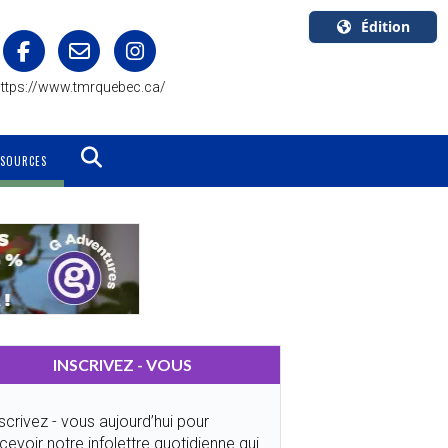
Édition
U.S.A.
ttps://www.tmrquebec.ca/
English
Canada
English
SSOURCES
Canada
Quebec
Français
INSCRIVEZ - VOUS
scrivez - vous aujourd’hui pour
cevoir notre infolettre quotidienne qui