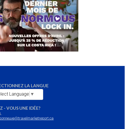
ECTIONNEZ LA LANGUE
lect Language
▼
Z - VOUS UNE IDÉE?
L
sonneuve@travelmarketreport.ca