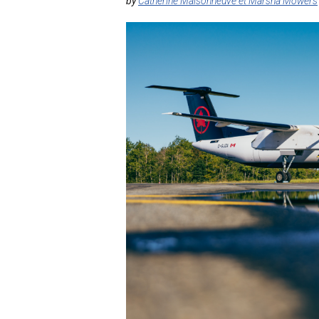
by
Catherine Maisonneuve et Marsha Mowers