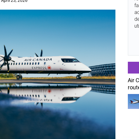
April 23, 2026
fa
ac
de
ut
Air 
rout