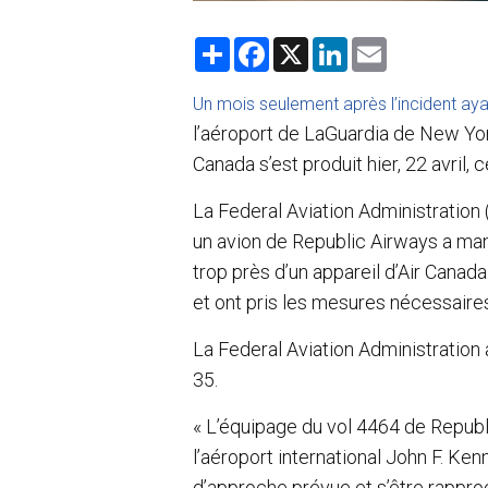
S
F
X
L
E
h
a
i
m
a
c
n
a
r
e
k
i
Un mois seulement après l’incident aya
e
b
e
l
l’aéroport de LaGuardia de New York
o
d
o
I
Canada s’est produit hier, 22 avril, c
k
n
La Federal Aviation Administration (
un avion de Republic Airways a ma
trop près d’un appareil d’Air Cana
et ont pris les mesures nécessaires 
La Federal Aviation Administration a
35.
« L’équipage du vol 4464 de Republ
l’aéroport international John F. Ke
d’approche prévue et s’être rappro