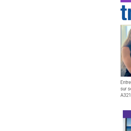
Entr
sur 
A32