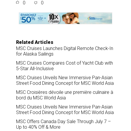
0
0
r
e
k
i
e
b
e
l
o
d
o
I
k
n
Related Articles
MSC Cruises Launches Digital Remote Check-In
for Alaska Sailings
MSC Cruises Compares Cost of Yacht Club with
5-Star All-Inclusive
MSC Cruises Unveils New Immersive Pan-Asian
Street Food Dining Concept for MSC World Asia
MSC Croisières dévoile une première culinaire à
bord du MSC World Asia
MSC Cruises Unveils New Immersive Pan-Asian
Street Food Dining Concept for MSC World Asia
MSC Offers Canada Day Sale Through July 7 –
Up to 40% Off & More