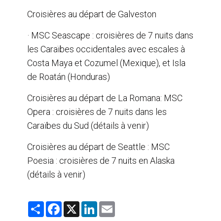
Croisières au départ de Galveston
· MSC Seascape : croisières de 7 nuits dans
les Caraïbes occidentales avec escales à
Costa Maya et Cozumel (Mexique), et Isla
de Roatán (Honduras)
Croisières au départ de La Romana: MSC
Opera : croisières de 7 nuits dans les
Caraïbes du Sud (détails à venir)
Croisières au départ de Seattle : MSC
Poesia : croisières de 7 nuits en Alaska
(détails à venir)
S
F
X
L
E
h
a
i
m
a
c
n
a