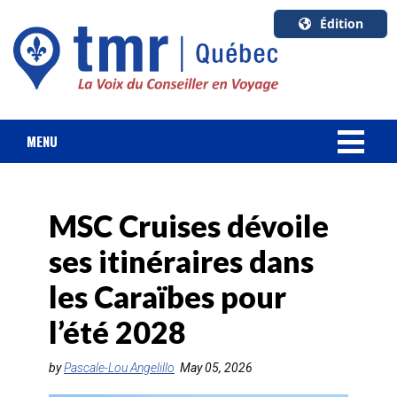
Édition
U.S.A.
English
Canada
English
MENU
Canada
NOUVELLES
Quebec
Français
MSC Cruises dévoile
FORFAIT VACANCES
ses itinéraires dans
CROISIÈRES
les Caraïbes pour
HOTELS & RESORTS
l’été 2028
DESTINATIONS
by
Pascale-Lou Angelillo
May 05, 2026