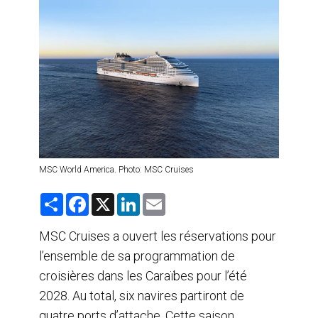
AGENTS DE VOYAGE
AIR
FORMATION & RESSOURCES
MSC World America. Photo: MSC Cruises
S
F
X
L
E
h
a
i
m
a
c
n
a
r
e
k
i
MSC Cruises a ouvert les réservations pour
e
b
e
l
l’ensemble de sa programmation de
o
d
o
I
croisières dans les Caraïbes pour l’été
k
n
2028. Au total, six navires partiront de
quatre ports d’attache. Cette saison