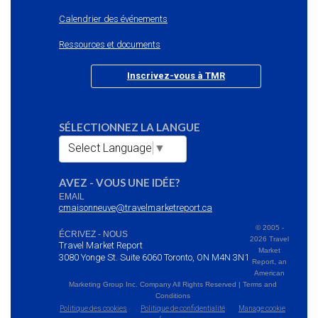
Calendrier des événements
Ressources et documents
Inscrivez-vous à TMR
SÉLECTIONNEZ LA LANGUE
Select Language
▼
AVEZ - VOUS UNE IDÉE?
EMAIL
cmaisonneuve@travelmarketreport.ca
© 2005 -
ÉCRIVEZ - NOUS
2026 Travel
Travel Market Report
Market
3080 Yonge St. Suite 6060 Toronto, ON M4N 3N1
Report, an
American
Marketing Group Inc. Company All Rights Reserved | Terms and
Conditions
Politique des cookies
Politique de confidentialité
Manage cookie