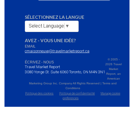
SÉLECTIONNEZ LA LANGUE
Select Language
▼
AVEZ - VOUS UNE IDÉE?
EMAIL
cmaisonneuve@travelmarketreport.ca
© 2005 -
ÉCRIVEZ - NOUS
2026 Travel
Travel Market Report
Market
3080 Yonge St. Suite 6060 Toronto, ON M4N 3N1
Report, an
American
Marketing Group Inc. Company All Rights Reserved | Terms and
Conditions
Politique des cookies
Politique de confidentialité
Manage cookie
preferences