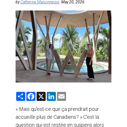
by
Catherine Maisonneuve
May 20, 2026
AGENTS DE VOYAGE
AIR
FORMATION & RESSOURCES
S
F
X
L
E
h
a
i
m
a
c
n
a
r
e
k
i
« Mais qu’est-ce que ça prendrait pour
e
b
e
l
accueillir plus de Canadiens? » C’est la
o
d
o
I
question qui est restée en suspens alors
k
n