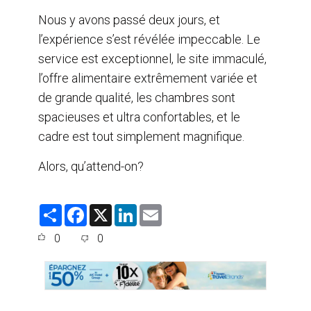
Nous y avons passé deux jours, et
l’expérience s’est révélée impeccable. Le
service est exceptionnel, le site immaculé,
l’offre alimentaire extrêmement variée et
de grande qualité, les chambres sont
spacieuses et ultra confortables, et le
cadre est tout simplement magnifique.
Alors, qu’attend-on?
S
F
X
L
E
h
a
i
m
a
c
n
a
0
0
r
e
k
i
e
b
e
l
o
d
o
I
k
n