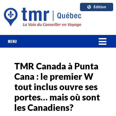
Édition
U.S.A.
English
Canada
English
MENU
Canada
NOUVELLES
Quebec
Français
TMR Canada à Punta
FORFAIT VACANCES
Cana : le premier W
CROISIÈRES
tout inclus ouvre ses
HOTELS & RESORTS
portes… mais où sont
les Canadiens?
DESTINATIONS