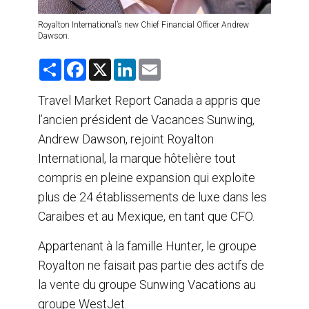
Royalton International’s new Chief Financial Officer Andrew
Dawson.
S
F
X
L
E
h
a
i
m
a
c
n
a
r
e
k
i
Travel Market Report Canada a appris que
e
b
e
l
l’ancien président de Vacances Sunwing,
o
d
o
I
Andrew Dawson, rejoint Royalton
k
n
International, la marque hôtelière tout
compris en pleine expansion qui exploite
plus de 24 établissements de luxe dans les
Caraïbes et au Mexique, en tant que CFO.
Appartenant à la famille Hunter, le groupe
Royalton ne faisait pas partie des actifs de
la vente du groupe Sunwing Vacations au
groupe WestJet.