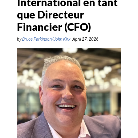
International en tant
AGENTS DE VOYAGE
que Directeur
AIR
Financier (CFO)
FORMATION & RESSOURCES
by
Bruce Parkinson/John Kirk
April 27, 2026