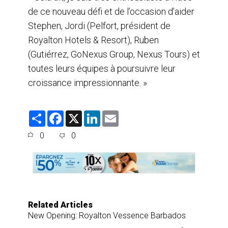
de ce nouveau défi et de l’occasion d’aider
Stephen, Jordi (Pelfort, président de
Royalton Hotels & Resort), Ruben
(Gutiérrez, GoNexus Group, Nexus Tours) et
toutes leurs équipes à poursuivre leur
croissance impressionnante. »
S
F
X
L
E
h
a
i
m
a
c
n
a
0
0
r
e
k
i
e
b
e
l
o
d
o
I
k
n
Related Articles
New Opening: Royalton Vessence Barbados