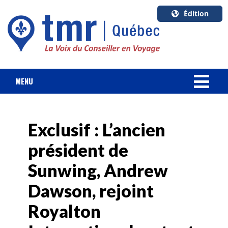
Édition
U.S.A.
English
Canada
English
MENU
Canada
NOUVELLES
Quebec
Français
Exclusif : L’ancien
FORFAIT VACANCES
président de
CROISIÈRES
Sunwing, Andrew
HOTELS & RESORTS
Dawson, rejoint
Royalton
DESTINATIONS