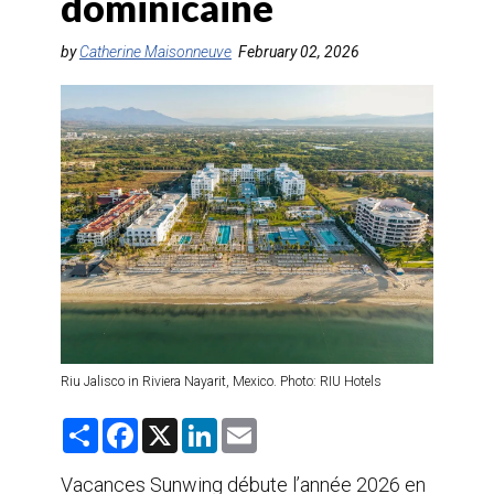
dominicaine
AGENTS DE VOYAGE
by
Catherine Maisonneuve
February 02, 2026
AIR
FORMATION & RESSOURCES
Riu Jalisco in Riviera Nayarit, Mexico. Photo: RIU Hotels
S
F
X
L
E
h
a
i
m
a
c
n
a
r
e
k
i
Vacances Sunwing débute l’année 2026 en