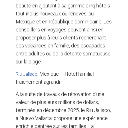
e
b
e
l
beauté en ajoutant à sa gamme cinq hôtels
o
d
o
I
tout inclus nouveaux ou rénovés, au
k
n
Mexique et en République dominicaine. Les
conseillers en voyages peuvent ainsi en
proposer plus à leurs clients recherchant
des vacances en famille, des escapades
entre adultes ou de la détente somptueuse
sur la plage.
, Mexique – Hôtel familial
Riu Jalisco
fraîchement agrandi
À la suite de travaux de rénovation d’une
valeur de plusieurs millions de dollars,
terminés en décembre 2025, le Riu Jalisco,
à Nuevo Vallarta, propose une expérience
enrichie centrée sur les familles. La