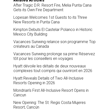
Related Articles
k
n
After Tragic D.R. Resort Fire, Melia Punta Cana
Gets its Own Fire Department
Lopesan Welcomes 1st Guests to its Three
New Resorts in Punta Cana
Kimpton Debuts El Castelar Polanco in Historic
Mexico City Building
Vacances Sunwing relance son programme Top
créateurs au Canada
Vacances Sunwing prolonge sa prime Réservez
tôt pour les conseillers en voyages
Hyatt dévoile les détails de deux nouveaux
complexes tout compris qui ouvriront en 2026
Hyatt Reveals Details of Two All-Inclusive
Resorts Opening in 2026
Mondrian’s First All-Inclusive Resort Opens in
Cancun
New Opening: The St. Regis Costa Mujeres
Resort, Cancún