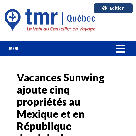
Édition
U.S.A.
English
Canada
English
MENU
Canada
NOUVELLES
Quebec
Français
Vacances Sunwing
FORFAIT VACANCES
ajoute cinq
CROISIÈRES
propriétés au
HOTELS & RESORTS
Mexique et en
République
DESTINATIONS