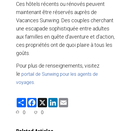
Ces hôtels récents ou rénovés peuvent
maintenant être réservés auprès de
Vacances Sunwing. Des couples cherchant
une escapade sophistiquée entre adultes
aux familles en quête d’aventure et d’action,
ces propriétés ont de quoi plaire à tous les
goûts.
Pour plus de renseignements, visitez
le
portail de Sunwing pour les agents de
.
voyages
S
F
X
L
E
h
a
i
m
a
c
n
a
0
0
r
e
k
i
e
b
e
l
o
d
o
I