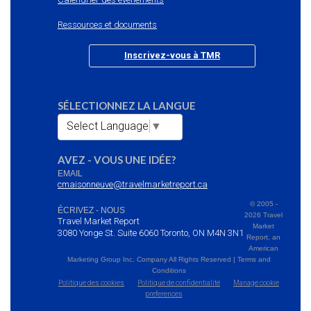
Ressources et documents
Inscrivez-vous à TMR
SÉLECTIONNEZ LA LANGUE
Select Language
▼
AVEZ - VOUS UNE IDÉE?
EMAIL
cmaisonneuve@travelmarketreport.ca
© 2005 -
ÉCRIVEZ - NOUS
2026 Travel
Travel Market Report
Market
3080 Yonge St. Suite 6060 Toronto, ON M4N 3N1
Report, an
American
Marketing Group Inc. Company All Rights Reserved | Terms and
Conditions
Politique des cookies
Politique de confidentialité
Manage cookie
preferences