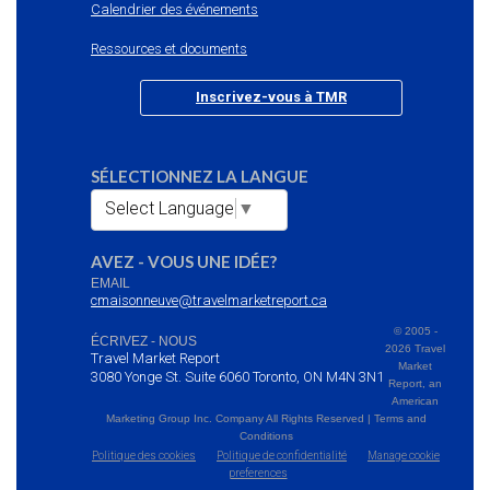
Calendrier des événements
Ressources et documents
Inscrivez-vous à TMR
SÉLECTIONNEZ LA LANGUE
Select Language
▼
AVEZ - VOUS UNE IDÉE?
EMAIL
cmaisonneuve@travelmarketreport.ca
© 2005 -
ÉCRIVEZ - NOUS
2026 Travel
Travel Market Report
Market
3080 Yonge St. Suite 6060 Toronto, ON M4N 3N1
Report, an
American
Marketing Group Inc. Company All Rights Reserved | Terms and
Conditions
Politique des cookies
Politique de confidentialité
Manage cookie
preferences