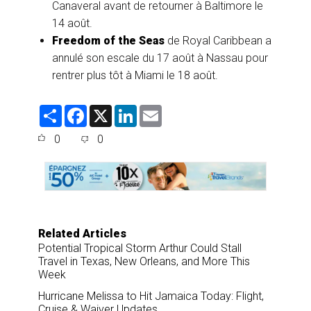
Canaveral avant de retourner à Baltimore le
14 août.
Freedom of the Seas
de Royal Caribbean a
annulé son escale du 17 août à Nassau pour
rentrer plus tôt à Miami le 18 août.
S
F
X
L
E
h
a
i
m
a
c
n
a
0
0
r
e
k
i
e
b
e
l
o
d
o
I
k
n
Related Articles
Potential Tropical Storm Arthur Could Stall
Travel in Texas, New Orleans, and More This
Week
Hurricane Melissa to Hit Jamaica Today: Flight,
Cruise & Waiver Updates