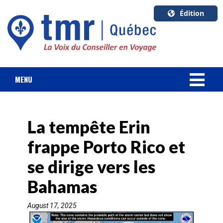
Édition
U.S.A.
English
Canada
English
MENU
Canada
NOUVELLES
Quebec
Français
La tempête Erin
FORFAIT VACANCES
frappe Porto Rico et
CROISIÈRES
se dirige vers les
HOTELS & RESORTS
Bahamas
August 17, 2025
DESTINATIONS