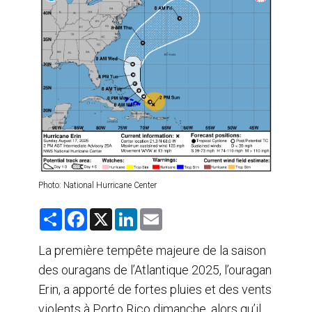
AGENTS DE VOYAGE
AIR
FORMATION & RESSOURCES
Photo: National Hurricane Center
S
F
X
L
E
h
a
i
m
a
c
n
a
r
e
k
i
La première tempête majeure de la saison
e
b
e
l
des ouragans de l’Atlantique 2025, l’ouragan
o
d
o
I
Erin, a apporté de fortes pluies et des vents
k
n
violents à Porto Rico dimanche, alors qu’il