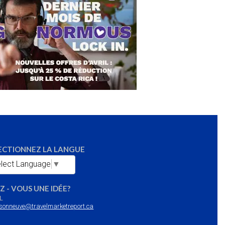
ECTIONNEZ LA LANGUE
lect Language
▼
Z - VOUS UNE IDÉE?
L
sonneuve@travelmarketreport.ca