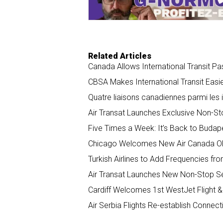
Related Articles
Canada Allows International Transit P
CBSA Makes International Transit Easi
Quatre liaisons canadiennes parmi les it
Air Transat Launches Exclusive Non-St
Five Times a Week: It’s Back to Budap
Chicago Welcomes New Air Canada OR
Turkish Airlines to Add Frequencies f
Air Transat Launches New Non-Stop Se
Cardiff Welcomes 1st WestJet Flight &
Air Serbia Flights Re-establish Conne