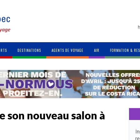
h
ORTS
DESTINATIONS
AGENTS DE VOYAGE
AIR
FORMATION & RE
le son nouveau salon à
In
re