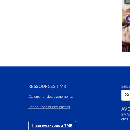
RESSOURCES TMR
SÉL
Se
Calendrier des événements
Ressources et documents
AVE
EMAI
cmai
Inscrivez-vous à TMR