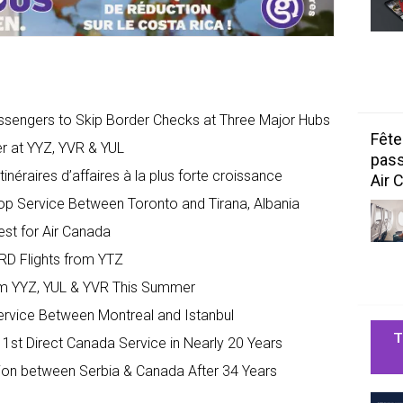
assengers to Skip Border Checks at Three Major Hubs
Fête
er at YYZ, YVR & YUL
pass
inéraires d’affaires à la plus forte croissance
Air 
op Service Between Toronto and Tirana, Albania
est for Air Canada
D Flights from YTZ
rom YYZ, YUL & YVR This Summer
rvice Between Montreal and Istanbul
T
 1st Direct Canada Service in Nearly 20 Years
ction between Serbia & Canada After 34 Years