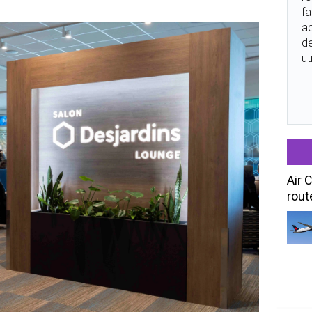
fa
ac
de
ut
Air 
rout