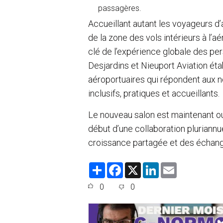
passagères.
Accueillant autant les voyageurs d’
de la zone des vols intérieurs à l’
clé de l’expérience globale des per
Desjardins et Nieuport Aviation ét
aéroportuaires qui répondent aux no
inclusifs, pratiques et accueillants.
Le nouveau salon est maintenant o
début d’une collaboration pluriannue
croissance partagée et des échang
S
F
X
L
E
h
a
i
m
a
c
n
a
0
0
r
e
k
i
e
b
e
l
o
d
o
I
k
n