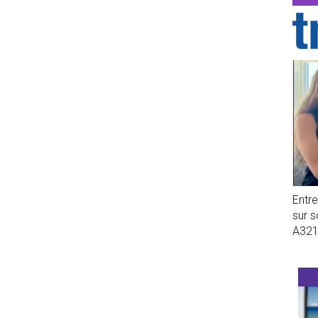
Entr
sur 
A32