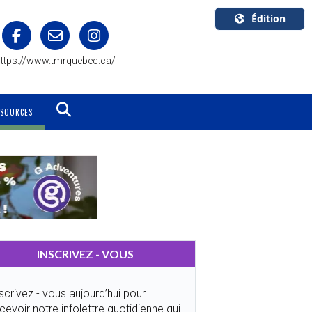
Édition
U.S.A.
ttps://www.tmrquebec.ca/
English
Canada
English
SSOURCES
Canada
Quebec
Français
INSCRIVEZ - VOUS
scrivez - vous aujourd’hui pour
cevoir notre infolettre quotidienne qui