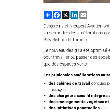
S
F
X
L
E
h
a
i
m
a
c
n
a
r
e
k
i
Desjardins et Nieuport Aviation ont
e
b
e
l
va permettre des améliorations appo
o
d
o
I
Billy Bishop de Toronto.
k
n
Le nouveau design a été optimisé 
pour travailler ou passer des appels
que des espaces verts.
Les prinicpales améliorations au sa
des cabines de travail
conçues pou
passagers;
des chargeurs sans fil intégrés 
des aménagements végétaux et 
des initiatives ponctuelles
visan