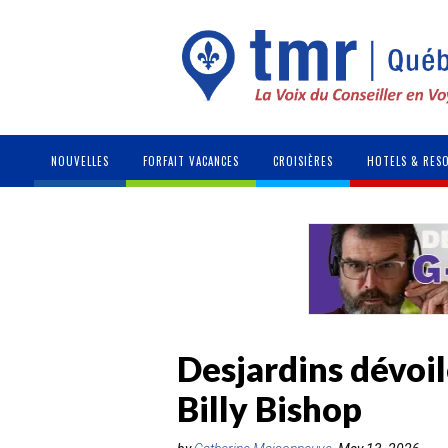
NOUVELLES
FORFAIT VACANCES
CROISIÈRES
HOTELS & RES
Desjardins dévoi
Billy Bishop